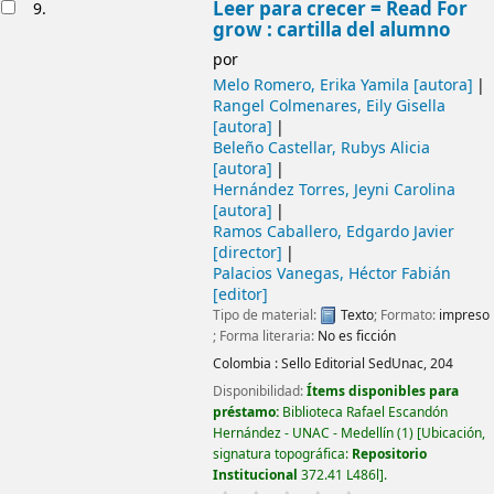
Leer para crecer = Read For
9.
grow : cartilla del alumno
por
Melo Romero, Erika Yamila
[autora]
Rangel Colmenares, Eily Gisella
[autora]
Beleño Castellar, Rubys Alicia
[autora]
Hernández Torres, Jeyni Carolina
[autora]
Ramos Caballero, Edgardo Javier
[director]
Palacios Vanegas, Héctor Fabián
[editor]
Tipo de material:
Texto
; Formato:
impreso
; Forma literaria:
No es ficción
Colombia :
Sello Editorial SedUnac,
204
Disponibilidad:
Ítems disponibles para
préstamo:
Biblioteca Rafael Escandón
Hernández - UNAC - Medellín
(1)
Ubicación,
signatura topográfica:
Repositorio
Institucional
372.41 L486l
.