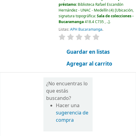
préstamo:
Biblioteca Rafael Escandón
Hernández - UNAC - Medellín
(4)
Ubicación,
signatura topográfica:
Sala de colecciones -
Bucaramanga
418.4 C735 , ..
.
Listas:
APH Bucaramanga
.
valoración
Valoración media: 0.0
Guardar en listas
Agregar al carrito
¿No encuentras lo
que estás
buscando?
Hacer una
sugerencia de
compra