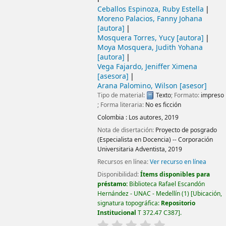
Ceballos Espinoza, Ruby Estella
Moreno Palacios, Fanny Johana
[autora]
Mosquera Torres, Yucy
[autora]
Moya Mosquera, Judith Yohana
[autora]
Vega Fajardo, Jeniffer Ximena
[asesora]
Arana Palomino, Wilson
[asesor]
Tipo de material:
Texto
; Formato:
impreso
; Forma literaria:
No es ficción
Colombia :
Los autores,
2019
Nota de disertación:
Proyecto de posgrado
(Especialista en Docencia) -- Corporación
Universitaria Adventista, 2019
Recursos en línea:
Ver recurso en línea
Disponibilidad:
Ítems disponibles para
préstamo:
Biblioteca Rafael Escandón
Hernández - UNAC - Medellín
(1)
Ubicación,
signatura topográfica:
Repositorio
Institucional
T 372.47 C387
.
valoración
Valoración media: 0.0