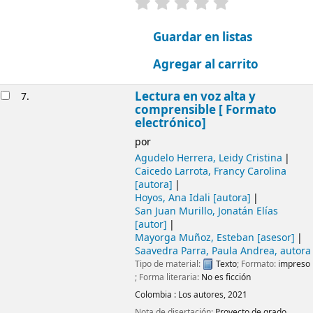
valoración
Valoración media: 0.0
Guardar en listas
Agregar al carrito
Lectura en voz alta y
7.
comprensible [ Formato
electrónico]
por
Agudelo Herrera, Leidy Cristina
Caicedo Larrota, Francy Carolina
[autora]
Hoyos, Ana Idali
[autora]
San Juan Murillo, Jonatán Elías
[autor]
Mayorga Muñoz, Esteban
[asesor]
Saavedra Parra, Paula Andrea
, autora
Tipo de material:
Texto
; Formato:
impreso
; Forma literaria:
No es ficción
Colombia :
Los autores,
2021
Nota de disertación:
Proyecto de grado