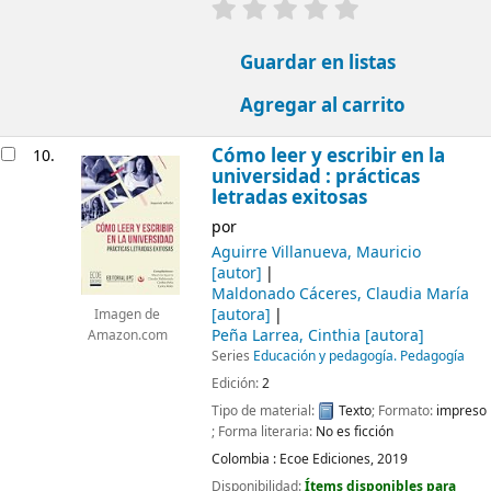
valoración
Valoración media: 0.0
Guardar en listas
Agregar al carrito
Cómo leer y escribir en la
10.
universidad : prácticas
letradas exitosas
por
Aguirre Villanueva, Mauricio
[autor]
Maldonado Cáceres, Claudia María
[autora]
Imagen de
Peña Larrea, Cinthia
[autora]
Amazon.com
Series
Educación y pedagogía. Pedagogía
Edición:
2
Tipo de material:
Texto
; Formato:
impreso
; Forma literaria:
No es ficción
Colombia :
Ecoe Ediciones,
2019
Disponibilidad:
Ítems disponibles para