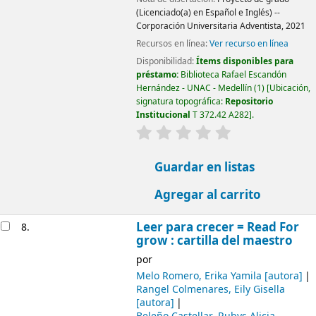
(Licenciado(a) en Español e Inglés) --
Corporación Universitaria Adventista, 2021
Recursos en línea:
Ver recurso en línea
Disponibilidad:
Ítems disponibles para
préstamo:
Biblioteca Rafael Escandón
Hernández - UNAC - Medellín
(1)
Ubicación,
signatura topográfica:
Repositorio
Institucional
T 372.42 A282
.
valoración
Valoración media: 0.0
Guardar en listas
Agregar al carrito
Leer para crecer = Read For
8.
grow : cartilla del maestro
por
Melo Romero, Erika Yamila
[autora]
Rangel Colmenares, Eily Gisella
[autora]