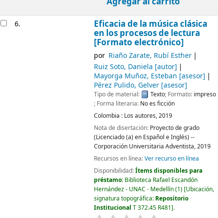
Agregar al carrito
Eficacia de la música clásica
6.
en los procesos de lectura
[Formato electrónico]
por
Riaño Zarate, Rubí Esther
Ruiz Soto, Daniela
[autor]
Mayorga Muñoz, Esteban
[asesor]
Pérez Pulido, Gelver
[asesor]
Tipo de material:
Texto
; Formato:
impreso
; Forma literaria:
No es ficción
Colombia :
Los autores,
2019
Nota de disertación:
Proyecto de grado
(Licenciado (a) en Español e Inglés) --
Corporación Universitaria Adventista, 2019
Recursos en línea:
Ver recurso en línea
Disponibilidad:
Ítems disponibles para
préstamo:
Biblioteca Rafael Escandón
Hernández - UNAC - Medellín
(1)
Ubicación,
signatura topográfica:
Repositorio
Institucional
T 372.45 R481
.