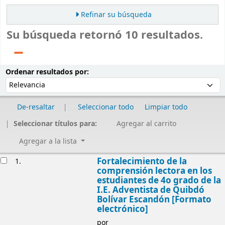
Refinar su búsqueda
Su búsqueda retornó 10 resultados.
Ordenar
Ordenar por:
Ordenar resultados por:
De-resaltar
Seleccionar todo
Limpiar todo
Seleccionar títulos para:
Agregar al carrito
Agregar a la lista
Resultados
Fortalecimiento de la
1.
comprensión lectora en los
estudiantes de 4o grado de la
I.E. Adventista de Quibdó
Bolívar Escandón [Formato
electrónico]
por