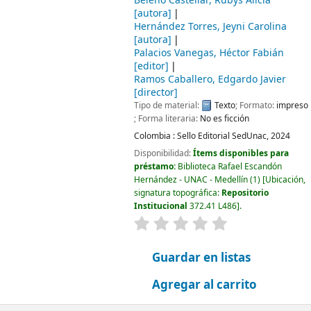
Beleño Castellar, Rubys Alicia
[autora]
Hernández Torres, Jeyni Carolina
[autora]
Palacios Vanegas, Héctor Fabián
[editor]
Ramos Caballero, Edgardo Javier
[director]
Tipo de material:
Texto
; Formato:
impreso
; Forma literaria:
No es ficción
Colombia :
Sello Editorial SedUnac,
2024
Disponibilidad:
Ítems disponibles para
préstamo:
Biblioteca Rafael Escandón
Hernández - UNAC - Medellín
(1)
Ubicación,
signatura topográfica:
Repositorio
Institucional
372.41 L486
.
valoración
Valoración media: 0.0
Guardar en listas
Agregar al carrito