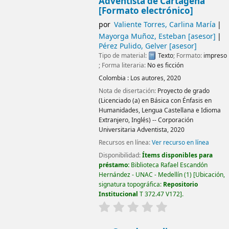
Adventista de Cartagena
[Formato electrónico]
por
Valiente Torres, Carlina María
Mayorga Muñoz, Esteban
[asesor]
Pérez Pulido, Gelver
[asesor]
Tipo de material:
Texto
; Formato:
impreso
; Forma literaria:
No es ficción
Colombia :
Los autores,
2020
Nota de disertación:
Proyecto de grado
(Licenciado (a) en Básica con Énfasis en
Humanidades, Lengua Castellana e Idioma
Extranjero, Inglés) -- Corporación
Universitaria Adventista, 2020
Recursos en línea:
Ver recurso en línea
Disponibilidad:
Ítems disponibles para
préstamo:
Biblioteca Rafael Escandón
Hernández - UNAC - Medellín
(1)
Ubicación,
signatura topográfica:
Repositorio
Institucional
T 372.47 V172
.
valoración
Valoración media: 0.0