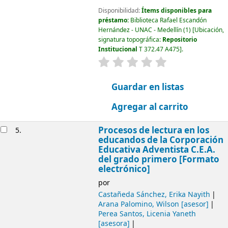
Disponibilidad:
Ítems disponibles para
préstamo:
Biblioteca Rafael Escandón
Hernández - UNAC - Medellín
(1)
Ubicación,
signatura topográfica:
Repositorio
Institucional
T 372.47 A475
.
valoración
Valoración media: 0.0
Guardar en listas
Agregar al carrito
Procesos de lectura en los
5.
educandos de la Corporación
Educativa Adventista C.E.A.
del grado primero [Formato
electrónico]
por
Castañeda Sánchez, Erika Nayith
Arana Palomino, Wilson
[asesor]
Perea Santos, Licenia Yaneth
[asesora]