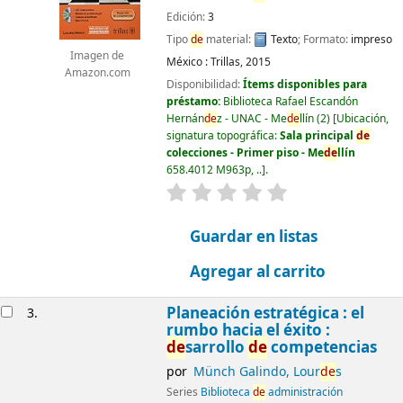
Edición:
3
Tipo
de
material:
Texto
; Formato:
impreso
Imagen de
México :
Trillas,
2015
Amazon.com
Disponibilidad:
Ítems disponibles para
préstamo:
Biblioteca Rafael Escandón
Hernán
de
z - UNAC - Me
de
llín
(2)
Ubicación,
signatura topográfica:
Sala principal
de
colecciones - Primer piso - Me
de
llín
658.4012 M963p, ..
.
valoración
Valoración media: 0.0
Guardar en listas
Agregar al carrito
Planeación estratégica : el
3.
rumbo hacia el éxito :
de
sarrollo
de
competencias
por
Münch Galindo, Lour
de
s
Series
Biblioteca
de
administración