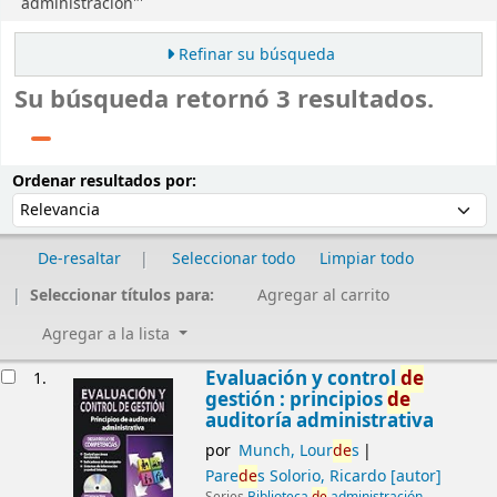
administración"'
Refinar su búsqueda
Su búsqueda retornó 3 resultados.
Ordenar
Ordenar por:
Ordenar resultados por:
De-resaltar
Seleccionar todo
Limpiar todo
Seleccionar títulos para:
Agregar al carrito
Agregar a la lista
Resultados
Evaluación y control
de
1.
gestión : principios
de
auditoría administrativa
por
Munch, Lour
de
s
Pare
de
s Solorio, Ricardo
[autor]
Series
Biblioteca
de
administración