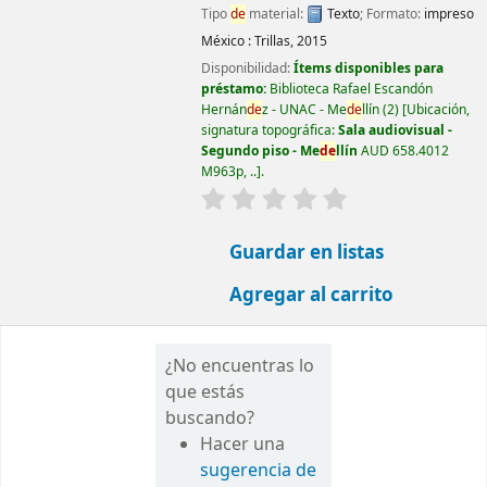
Tipo
de
material:
Texto
; Formato:
impreso
México :
Trillas,
2015
Disponibilidad:
Ítems disponibles para
préstamo:
Biblioteca Rafael Escandón
Hernán
de
z - UNAC - Me
de
llín
(2)
Ubicación,
signatura topográfica:
Sala audiovisual -
Segundo piso - Me
de
llín
AUD 658.4012
M963p, ..
.
valoración
Valoración media: 0.0
Guardar en listas
Agregar al carrito
¿No encuentras lo
que estás
buscando?
Hacer una
sugerencia de