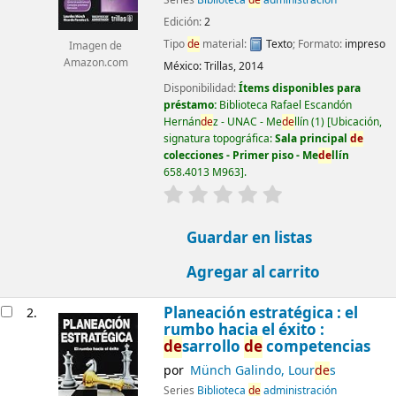
Edición:
2
Tipo
de
material:
Texto
; Formato:
impreso
Imagen de
Amazon.com
México:
Trillas,
2014
Disponibilidad:
Ítems disponibles para
préstamo:
Biblioteca Rafael Escandón
Hernán
de
z - UNAC - Me
de
llín
(1)
Ubicación,
signatura topográfica:
Sala principal
de
colecciones - Primer piso - Me
de
llín
658.4013 M963
.
valoración
Valoración media: 0.0
Guardar en listas
Agregar al carrito
Planeación estratégica : el
2.
rumbo hacia el éxito :
de
sarrollo
de
competencias
por
Münch Galindo, Lour
de
s
Series
Biblioteca
de
administración