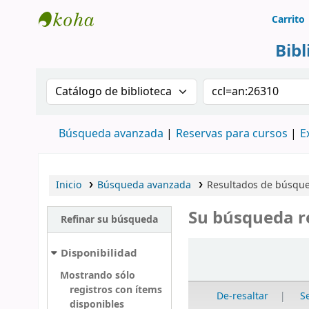
Carrito
Biblioteca Rafael Escandón Hernández
Bib
Buscar en el catálogo por:
Buscar en el cat
Búsqueda avanzada
Reservas para cursos
E
Inicio
Búsqueda avanzada
Resultados de búsque
Su búsqueda r
Refinar su búsqueda
Ordenar
Disponibilidad
Mostrando sólo
registros con ítems
De-resaltar
S
disponibles