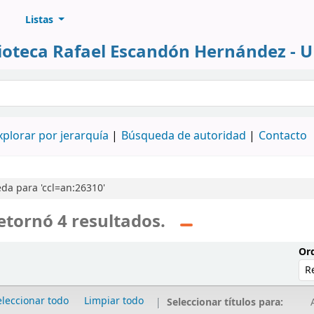
Listas
lioteca Rafael Escandón Hernández - 
álogo
xplorar por jerarquía
Búsqueda de autoridad
Contacto
da para 'ccl=an:26310'
etornó 4 resultados.
Ord
eleccionar todo
Limpiar todo
Seleccionar títulos para:
A