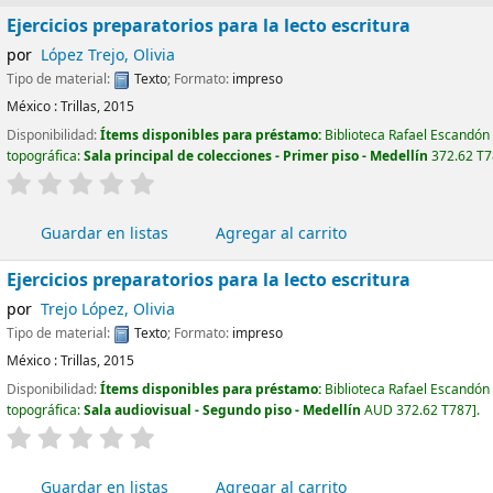
Ejercicios preparatorios para la lecto escritura
por
López Trejo, Olivia
Tipo de material:
Texto
; Formato:
impreso
México :
Trillas,
2015
Disponibilidad:
Ítems disponibles para préstamo:
Biblioteca Rafael Escandón
topográfica:
Sala principal de colecciones - Primer piso - Medellín
372.62 T78
valoración
Valoración media: 0.0 de 5 estrellas
Guardar en listas
Agregar al carrito
Ejercicios preparatorios para la lecto escritura
por
Trejo López, Olivia
Tipo de material:
Texto
; Formato:
impreso
México :
Trillas,
2015
Disponibilidad:
Ítems disponibles para préstamo:
Biblioteca Rafael Escandón
topográfica:
Sala audiovisual - Segundo piso - Medellín
AUD 372.62 T787
.
valoración
Valoración media: 0.0 de 5 estrellas
Guardar en listas
Agregar al carrito