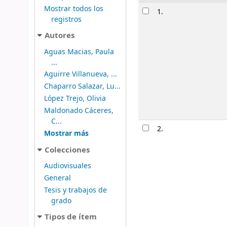
Resultados
Mostrar todos los
1.
registros
Autores
Aguas Macias, Paula
...
Aguirre Villanueva, ...
Chaparro Salazar, Lu...
López Trejo, Olivia
Maldonado Cáceres,
C...
2.
Mostrar más
Colecciones
Audiovisuales
General
Tesis y trabajos de
grado
Tipos de ítem