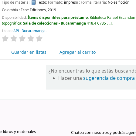
Tipo de material:
Texto
; Formato:
impreso
; Forma literaria:
No es ficción
Colombia :
Ecoe Ediciones,
2019
Disponibilidad:
Ítems disponibles para préstamo:
Biblioteca Rafael Escandón
topográfica:
Sala de colecciones - Bucaramanga
418.4 C735 , ..
.
Listas:
APH Bucaramanga
.
valoración
Valoración media: 0.0 de 5 estrellas
Guardar en listas
Agregar al carrito
¿No encuentras lo que estás buscand
Hacer una
sugerencia de compra
libros y materiales
Chatea con nosotros y podrás agend