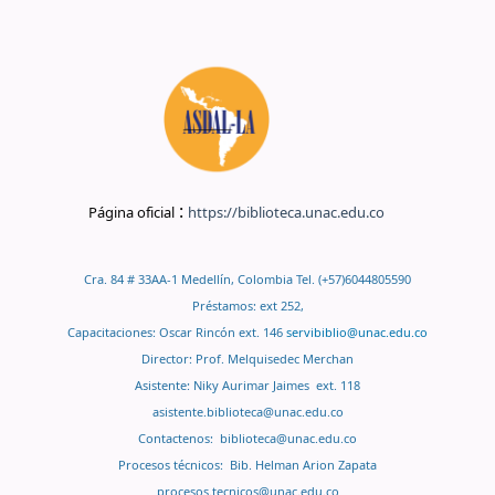
:
Página oficial
https://biblioteca.unac.edu.co
Cra. 84 # 33AA-1 Medellín, Colombia Tel. (+57)6044805590
Préstamos: ext 252,
Capacitaciones: Oscar Rincón ext. 146
servibiblio@unac.edu.co
Director: Prof. Melquisedec Merchan
Asistente: Niky Aurimar Jaimes ext. 118
asistente.biblioteca@unac.edu.co
Contactenos:
biblioteca@unac.edu.co
Procesos técnicos: Bib. Helman Arion Zapata
procesos.tecnicos@unac.edu.co