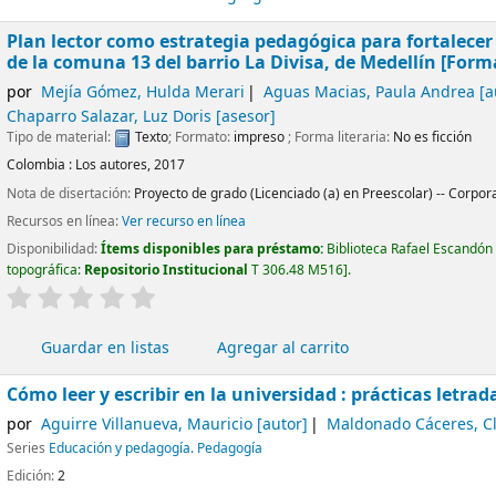
Plan lector como estrategia pedagógica para fortalecer
de la comuna 13 del barrio La Divisa, de Medellín [Form
por
Mejía Gómez, Hulda Merari
Aguas Macias, Paula Andrea
[a
Chaparro Salazar, Luz Doris
[asesor]
Tipo de material:
Texto
; Formato:
impreso
; Forma literaria:
No es ficción
Colombia :
Los autores,
2017
Nota de disertación:
Proyecto de grado (Licenciado (a) en Preescolar) -- Corpor
Recursos en línea:
Ver recurso en línea
Disponibilidad:
Ítems disponibles para préstamo:
Biblioteca Rafael Escandón
topográfica:
Repositorio Institucional
T 306.48 M516
.
valoración
Valoración media: 0.0 de 5 estrellas
Guardar en listas
Agregar al carrito
Cómo leer y escribir en la universidad : prácticas letrad
por
Aguirre Villanueva, Mauricio
[autor]
Maldonado Cáceres, C
Series
Educación y pedagogía. Pedagogía
Edición:
2