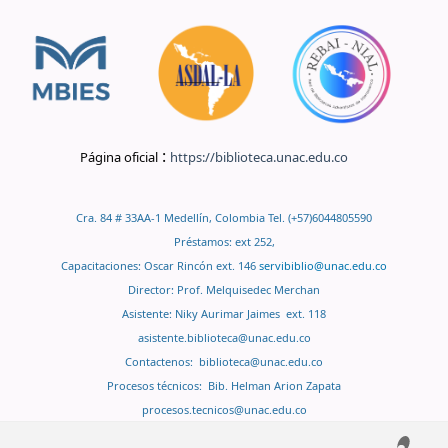
:
Página oficial
https://biblioteca.unac.edu.co
Cra. 84 # 33AA-1 Medellín, Colombia Tel. (+57)6044805590
Préstamos: ext 252,
Capacitaciones: Oscar Rincón ext. 146
servibiblio@unac.edu.co
Director: Prof. Melquisedec Merchan
Asistente: Niky Aurimar Jaimes ext. 118
asistente.biblioteca@unac.edu.co
Contactenos:
biblioteca@unac.edu.co
Procesos técnicos: Bib. Helman Arion Zapata
procesos.tecnicos@unac.edu.co