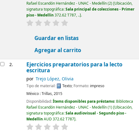
Rafael Escandón Hernández - UNAC - Medellín
(2)
Ubicación,
signatura topográfica:
Sala principal de colecciones - Primer
piso - Medellín
372.62 T787, ..
.
valoración
Valoración media: 0.0 de 5 estrellas
Guardar en listas
Agregar al carrito
Ejercicios preparatorios para la lecto
2.
escritura
por
Trejo López, Olivia
Tipo de material:
Texto
; Formato:
impreso
México :
Trillas,
2015
Disponibilidad:
Ítems disponibles para préstamo:
Biblioteca
Rafael Escandón Hernández - UNAC - Medellín
(1)
Ubicación,
signatura topográfica:
Sala audiovisual - Segundo piso -
Medellín
AUD 372.62 T787
.
valoración
Valoración media: 0.0 de 5 estrellas