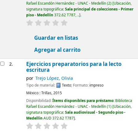
Rafael Escandón Hernández - UNAC - Medellín
(2)
Ubicación,
signatura topográfica:
Sala principal de colecciones - Primer
piso - Medellín
372.62 T787, ..
.
valoración
Valoración media: 0.0 de 5 estrellas
Guardar en listas
Agregar al carrito
Ejercicios preparatorios para la lecto
2.
escritura
por
Trejo López, Olivia
Tipo de material:
Texto
; Formato:
impreso
México :
Trillas,
2015
Disponibilidad:
Ítems disponibles para préstamo:
Biblioteca
Rafael Escandón Hernández - UNAC - Medellín
(1)
Ubicación,
signatura topográfica:
Sala audiovisual - Segundo piso -
Medellín
AUD 372.62 T787
.
valoración
Valoración media: 0.0 de 5 estrellas