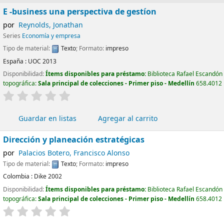
E -business una perspectiva de gestíon
por
Reynolds, Jonathan
Series
Economía y empresa
Tipo de material:
Texto
; Formato:
impreso
España :
UOC
2013
Disponibilidad:
Ítems disponibles para préstamo:
Biblioteca Rafael Escandón
topográfica:
Sala principal de colecciones - Primer piso - Medellín
658.4012
valoración
Valoración media: 0.0 de 5 estrellas
Guardar en listas
Agregar al carrito
Dirección y planeación estratégicas
por
Palacios Botero, Francisco Alonso
Tipo de material:
Texto
; Formato:
impreso
Colombia :
Dike
2002
Disponibilidad:
Ítems disponibles para préstamo:
Biblioteca Rafael Escandón
topográfica:
Sala principal de colecciones - Primer piso - Medellín
658.4012
valoración
Valoración media: 0.0 de 5 estrellas