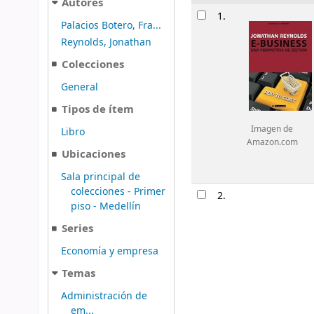
Autores
Resultados
1.
Palacios Botero, Fra...
Reynolds, Jonathan
Colecciones
General
Tipos de ítem
Imagen de
Libro
Amazon.com
Ubicaciones
Sala principal de
colecciones - Primer
2.
piso - Medellín
Series
Economía y empresa
Temas
Administración de
em...