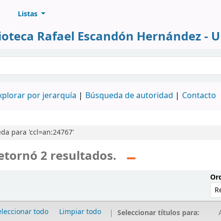
Listas
lioteca Rafael Escandón Hernández - 
álogo
xplorar por jerarquía
Búsqueda de autoridad
Contacto
da para 'ccl=an:24767'
etornó 2 resultados.
Ord
eleccionar todo
Limpiar todo
Seleccionar títulos para:
A