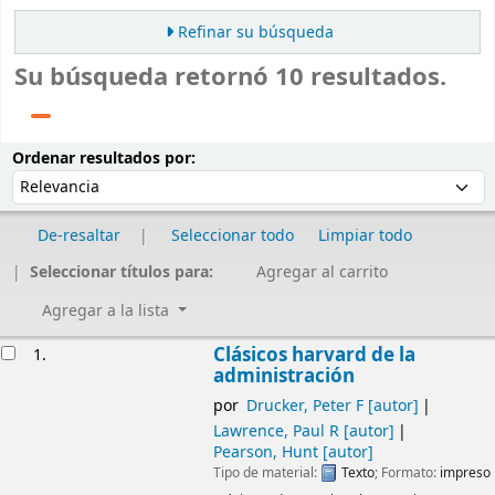
Refinar su búsqueda
Su búsqueda retornó 10 resultados.
Ordenar
Ordenar por:
Ordenar resultados por:
De-resaltar
Seleccionar todo
Limpiar todo
Seleccionar títulos para:
Agregar al carrito
Agregar a la lista
Resultados
Clásicos harvard de la
1.
administración
por
Drucker, Peter F
[autor]
Lawrence, Paul R
[autor]
Pearson, Hunt
[autor]
Tipo de material:
Texto
; Formato:
impreso