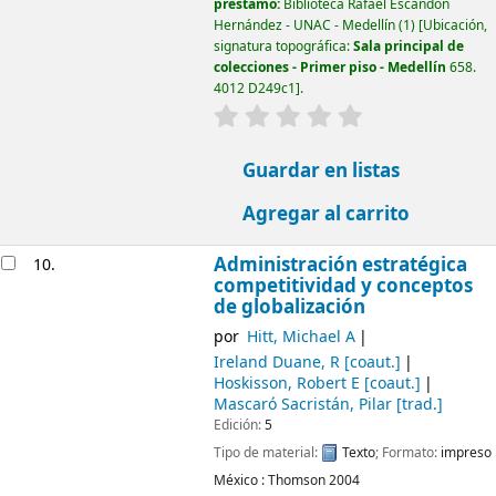
préstamo:
Biblioteca Rafael Escandón
Hernández - UNAC - Medellín
(1)
Ubicación,
signatura topográfica:
Sala principal de
colecciones - Primer piso - Medellín
658.
4012 D249c1
.
valoración
Valoración media: 0.0
Guardar en listas
Agregar al carrito
Administración estratégica
10.
competitividad y conceptos
de globalización
por
Hitt, Michael A
Ireland Duane, R
[coaut.]
Hoskisson, Robert E
[coaut.]
Mascaró Sacristán, Pilar
[trad.]
Edición:
5
Tipo de material:
Texto
; Formato:
impreso
México :
Thomson
2004