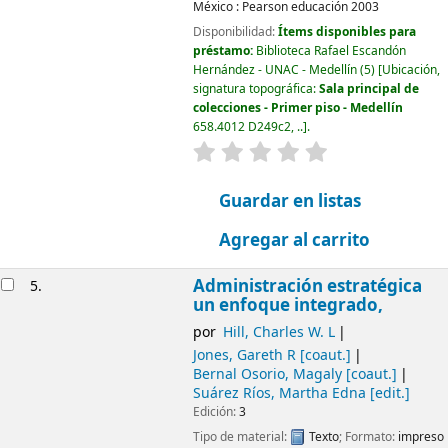
México :
Pearson educación
2003
Disponibilidad:
Ítems disponibles para
préstamo:
Biblioteca Rafael Escandón
Hernández - UNAC - Medellín
(5)
Ubicación,
signatura topográfica:
Sala principal de
colecciones - Primer piso - Medellín
658.4012 D249c2, ..
.
valoración
Valoración media: 0.0
Guardar en listas
Agregar al carrito
Administración estratégica
5.
un enfoque integrado,
por
Hill, Charles W. L
Jones, Gareth R
[coaut.]
Bernal Osorio, Magaly
[coaut.]
Suárez Ríos, Martha Edna
[edit.]
Edición:
3
Tipo de material:
Texto
; Formato:
impreso