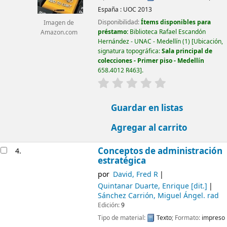
España :
UOC
2013
Disponibilidad:
Ítems disponibles para
Imagen de
préstamo:
Biblioteca Rafael Escandón
Amazon.com
Hernández - UNAC - Medellín
(1)
Ubicación,
signatura topográfica:
Sala principal de
colecciones - Primer piso - Medellín
658.4012 R463
.
valoración
Valoración media: 0.0
Guardar en listas
Agregar al carrito
Conceptos de administración
4.
estratégica
por
David, Fred R
Quintanar Duarte, Enrique
[dit.]
Sánchez Carrión, Miguel Ángel
. rad
Edición:
9
Tipo de material:
Texto
; Formato:
impreso