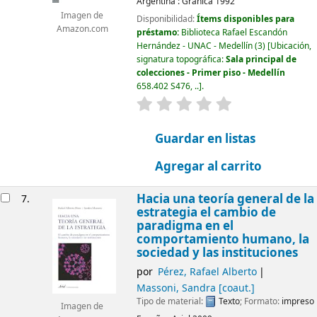
Argentina :
Granica
1992
Imagen de
Disponibilidad:
Ítems disponibles para
Amazon.com
préstamo:
Biblioteca Rafael Escandón
Hernández - UNAC - Medellín
(3)
Ubicación,
signatura topográfica:
Sala principal de
colecciones - Primer piso - Medellín
658.402 S476, ..
.
valoración
Valoración media: 0.0
Guardar en listas
Agregar al carrito
Hacia una teoría general de la
7.
estrategia el cambio de
paradigma en el
comportamiento humano, la
sociedad y las instituciones
por
Pérez, Rafael Alberto
Massoni, Sandra
[coaut.]
Tipo de material:
Texto
; Formato:
impreso
Imagen de