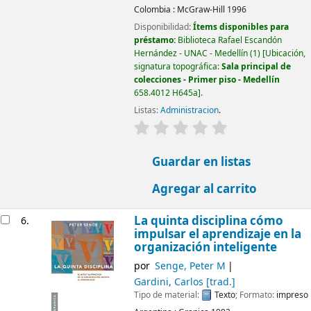
Colombia :
McGraw-Hill
1996
Disponibilidad:
Ítems disponibles para
préstamo:
Biblioteca Rafael Escandón
Hernández - UNAC - Medellín
(1)
Ubicación,
signatura topográfica:
Sala principal de
colecciones - Primer piso - Medellín
658.4012 H645a
.
Listas:
Administracion
.
valoración
Valoración media: 0.0
Guardar en listas
Agregar al carrito
La quinta disciplina cómo
6.
impulsar el aprendizaje en la
organización inteligente
por
Senge, Peter M
Gardini, Carlos
[trad.]
Tipo de material:
Texto
; Formato:
impreso