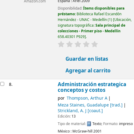
España :
Ariel
2009
Amazon.com
Disponibilidad:
Ítems disponibles para
préstamo:
Biblioteca Rafael Escandón
Hernández - UNAC - Medellín
(1)
Ubicación,
signatura topográfica:
Sala principal de
colecciones - Primer piso - Medellín
658.40301 P929
.
valoración
Valoración media: 0.0
Guardar en listas
Agregar al carrito
Administración estrategica
8.
conceptos y costos
por
Thompson, Arthur A
Meza Staines, Guadalupe
[trad.]
Strickland, A. J
[coaut.]
Edición:
13
Tipo de material:
Texto
; Formato:
impreso
México :
McGraw-hill
2001