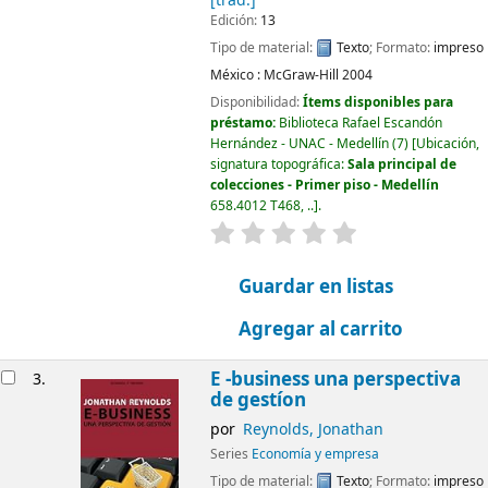
[trad.]
Edición:
13
Tipo de material:
Texto
; Formato:
impreso
México :
McGraw-Hill
2004
Disponibilidad:
Ítems disponibles para
préstamo:
Biblioteca Rafael Escandón
Hernández - UNAC - Medellín
(7)
Ubicación,
signatura topográfica:
Sala principal de
colecciones - Primer piso - Medellín
658.4012 T468, ..
.
valoración
Valoración media: 0.0
Guardar en listas
Agregar al carrito
E -business una perspectiva
3.
de gestíon
por
Reynolds, Jonathan
Series
Economía y empresa
Tipo de material:
Texto
; Formato:
impreso