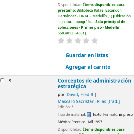
Disponibilidad:
Ítems disponibles para
préstamo:
Biblioteca Rafael Escandón
Hernández - UNAC - Medellín
(1)
Ubicación,
signatura topográfica:
Sala principal de
colecciones - Primer piso - Medellín
658.4012 T468a
.
valoración
Valoración media: 0.0
Guardar en listas
Agregar al carrito
Conceptos de administración
9.
estratégica
por
David, Fred R
Mascaró Sacristán, Pilas
[trad.]
Edición:
5
Tipo de material:
Texto
; Formato:
impreso
México:
Prentice-Hall
1997
Disponibilidad:
Ítems disponibles para