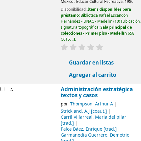
México :
Educar Cultural Recreativa,
1986
Disponibilidad:
Ítems disponibles para
préstamo:
Biblioteca Rafael Escandón
Hernández - UNAC - Medellín
(10)
Ubicación,
signatura topográfica:
Sala principal de
colecciones - Primer piso - Medellín
658
C615, ..
.
valoración
Valoración media: 0.0
Guardar en listas
Agregar al carrito
Administración estratégica
2.
textos y casos
por
Thompson, Arthur A
Strickland, A.J
[coaut.]
Carril Villarreal, Maria del pilar
[trad.]
Palos Báez, Enrique
[trad.]
Garmanedia Guerrero, Demetrio