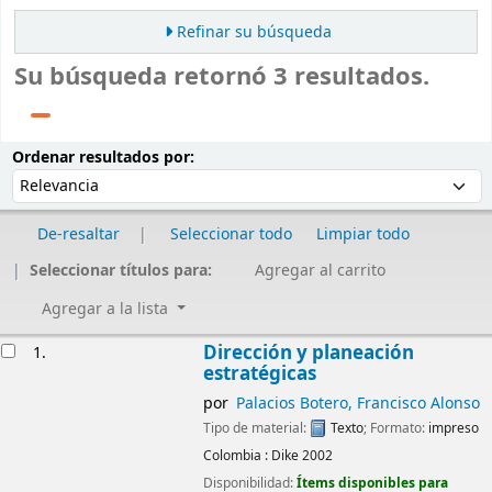
Refinar su búsqueda
Su búsqueda retornó 3 resultados.
Ordenar
Ordenar por:
Ordenar resultados por:
De-resaltar
Seleccionar todo
Limpiar todo
Seleccionar títulos para:
Agregar al carrito
Agregar a la lista
Resultados
Dirección y planeación
1.
estratégicas
por
Palacios Botero, Francisco Alonso
Tipo de material:
Texto
; Formato:
impreso
Colombia :
Dike
2002
Disponibilidad:
Ítems disponibles para