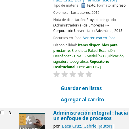
Páez Cruz, Derly Yanicxa
[asesor]
Tipo de material:
Texto
; Formato:
impreso
Colombia :
Los autores,
2015
Nota de disertación:
Proyecto de grado
(Administrador (a) de Empresas) --
Corporación Universitaria Adventista, 2015
Recursos en línea:
Ver recurso en línea
Disponibilidad:
Ítems disponibles para
préstamo:
Biblioteca Rafael Escandón
Hernández - UNAC - Medellín
(1)
Ubicación,
signatura topográfica:
Repositorio
Institucional
T 658.401 O87
.
valoración
Valoración media: 0.0 d
Guardar en listas
Agregar al carrito
Administración integral : hacia
3.
un enfoque de procesos
por
Baca Cruz, Gabriel
[autor]