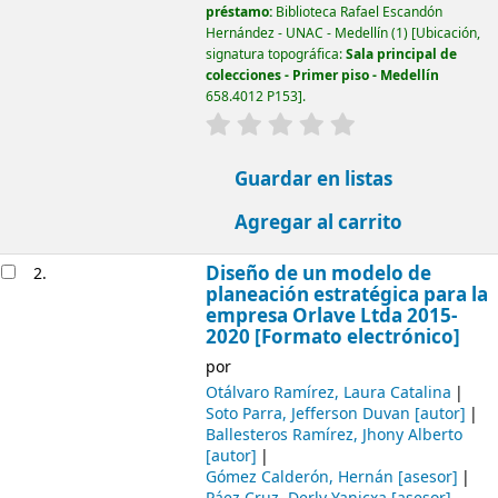
préstamo:
Biblioteca Rafael Escandón
Hernández - UNAC - Medellín
(1)
Ubicación,
signatura topográfica:
Sala principal de
colecciones - Primer piso - Medellín
658.4012 P153
.
valoración
Valoración media: 0.0 d
Guardar en listas
Agregar al carrito
Diseño de un modelo de
2.
planeación estratégica para la
empresa Orlave Ltda 2015-
2020 [Formato electrónico]
por
Otálvaro Ramírez, Laura Catalina
Soto Parra, Jefferson Duvan
[autor]
Ballesteros Ramírez, Jhony Alberto
[autor]
Gómez Calderón, Hernán
[asesor]