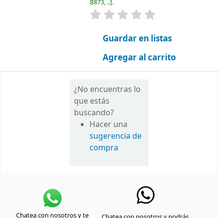
B873, ..
.
valoración
Valoración media: 0.0 d
Guardar en listas
Agregar al carrito
¿No encuentras lo
que estás
buscando?
Hacer una
sugerencia de
compra
Chatea con nosotros y te
Chatea con nosotros y podrás