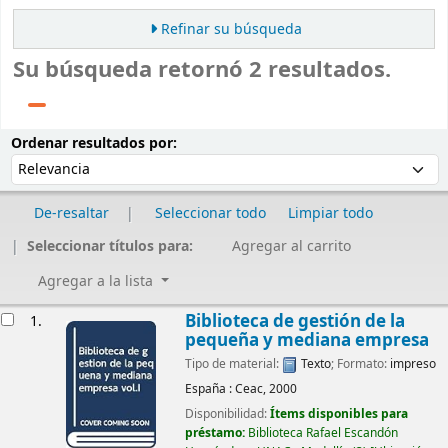
Refinar su búsqueda
Su búsqueda retornó 2 resultados.
Ordenar
Ordenar por:
Ordenar resultados por:
De-resaltar
Seleccionar todo
Limpiar todo
Seleccionar títulos para:
Agregar al carrito
Agregar a la lista
Resultados
Biblioteca de gestión de la
1.
pequeña y mediana empresa
Tipo de material:
Texto
; Formato:
impreso
España :
Ceac,
2000
Disponibilidad:
Ítems disponibles para
préstamo:
Biblioteca Rafael Escandón