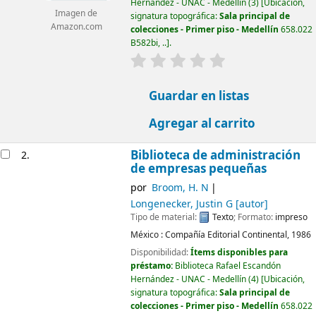
Hernández - UNAC - Medellín
(3)
Ubicación,
Imagen de
signatura topográfica:
Sala principal de
Amazon.com
colecciones - Primer piso - Medellín
658.022
B582bi, ..
.
valoración
Valoración media: 0.0 d
Guardar en listas
Agregar al carrito
Biblioteca de administración
2.
de empresas pequeñas
por
Broom, H. N
Longenecker, Justin G
[autor]
Tipo de material:
Texto
; Formato:
impreso
México :
Compañía Editorial Continental,
1986
Disponibilidad:
Ítems disponibles para
préstamo:
Biblioteca Rafael Escandón
Hernández - UNAC - Medellín
(4)
Ubicación,
signatura topográfica:
Sala principal de
colecciones - Primer piso - Medellín
658.022