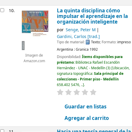
La quinta disciplina cómo
10.
impulsar el aprendizaje en la
organización inteligente
por
Senge, Peter M
Gardini, Carlos
[trad.]
Tipo de material:
Texto
; Formato:
impreso
Argentina :
Granica
1992
Imagen de
Disponibilidad:
Ítems disponibles para
Amazon.com
préstamo:
Biblioteca Rafael Escandón
Hernández - UNAC - Medellín
(3)
Ubicación,
signatura topográfica:
Sala principal de
colecciones - Primer piso - Medellín
658.402 S476, ..
.
valoración
Valoración media: 0.0
Guardar en listas
Agregar al carrito
Hacia una teoría general de la
11.