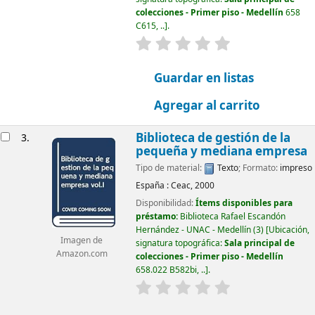
colecciones - Primer piso - Medellín
658
C615, ..
.
valoración
Valoración media: 0.0
Guardar en listas
Agregar al carrito
Biblioteca de gestión de la
3.
pequeña y mediana empresa
Tipo de material:
Texto
; Formato:
impreso
España :
Ceac,
2000
Disponibilidad:
Ítems disponibles para
préstamo:
Biblioteca Rafael Escandón
Hernández - UNAC - Medellín
(3)
Ubicación,
Imagen de
signatura topográfica:
Sala principal de
Amazon.com
colecciones - Primer piso - Medellín
658.022 B582bi, ..
.
valoración
Valoración media: 0.0