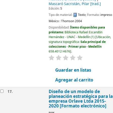
Mascaró Sacristán, Pilar
[trad.]
Edición:
5
Tipo de material:
Texto
; Formato:
impreso
México :
Thomson
2004
Disponibilidad:
Ítems disponibles para
préstamo:
Biblioteca Rafael Escandón
Hernández - UNAC - Medellín
(1)
Ubicación,
signatura topográfica:
Sala principal de
colecciones - Primer piso - Medellín
658.4012 H676
.
valoración
Valoración media: 0.0
Guardar en listas
Agregar al carrito
Diseño de un modelo de
17.
planeación estratégica para la
empresa Orlave Ltda 2015-
2020 [Formato electrónico]
por