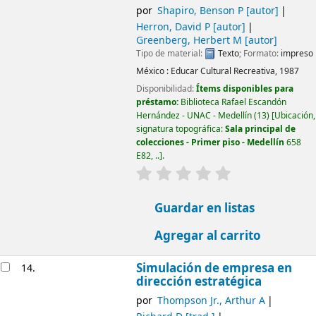
por
Shapiro, Benson P
[autor]
Herron, David P
[autor]
Greenberg, Herbert M
[autor]
Tipo de material:
Texto
; Formato:
impreso
México :
Educar Cultural Recreativa,
1987
Disponibilidad:
Ítems disponibles para
préstamo:
Biblioteca Rafael Escandón
Hernández - UNAC - Medellín
(13)
Ubicación,
signatura topográfica:
Sala principal de
colecciones - Primer piso - Medellín
658
E82, ..
.
valoración
Valoración media: 0.0
Guardar en listas
Agregar al carrito
Simulación de empresa en
14.
dirección estratégica
por
Thompson Jr., Arthur A