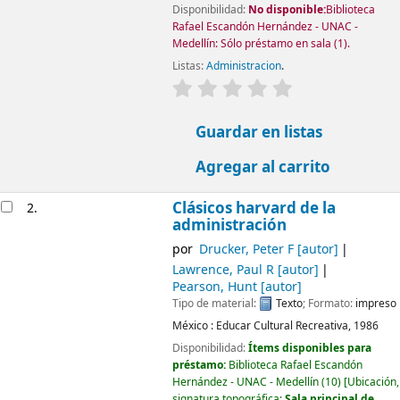
Disponibilidad:
No disponible:
Biblioteca
Rafael Escandón Hernández - UNAC -
Medellín: Sólo préstamo en sala
(1).
Listas:
Administracion
.
valoración
Valoración media: 0.0
Guardar en listas
Agregar al carrito
Clásicos harvard de la
2.
administración
por
Drucker, Peter F
[autor]
Lawrence, Paul R
[autor]
Pearson, Hunt
[autor]
Tipo de material:
Texto
; Formato:
impreso
México :
Educar Cultural Recreativa,
1986
Disponibilidad:
Ítems disponibles para
préstamo:
Biblioteca Rafael Escandón
Hernández - UNAC - Medellín
(10)
Ubicación,
signatura topográfica:
Sala principal de