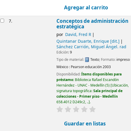
Agregar al carrito
Conceptos de administración
7.
estratégica
por
David, Fred R
Quintanar Duarte, Enrique
[dit.]
Sánchez Carrión, Miguel Ángel
. rad
Edición:
9
Tipo de material:
Texto
; Formato:
impreso
México :
Pearson educación
2003
Disponibilidad:
Ítems disponibles para
préstamo:
Biblioteca Rafael Escandón
Hernández - UNAC - Medellín
(5)
Ubicación,
signatura topográfica:
Sala principal de
colecciones - Primer piso - Medellín
658.4012 D249c2, ..
.
valoración
Valoración media: 0.0
Guardar en listas