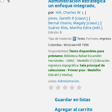
Administración estratégica
9.
un enfoque integrado,
por
Hill, Charles W. L
Jones, Gareth R
[coaut.]
Bernal Osorio, Magaly
[coaut.]
Suárez Ríos, Martha Edna
[edit.]
Edición:
3
Tipo de material:
Texto
; Formato:
impreso
Colombia :
McGraw-Hill
1996
Disponibilidad:
Ítems disponibles para
préstamo:
Biblioteca Rafael Escandón
Hernández - UNAC - Medellín
(1)
Ubicación,
signatura topográfica:
Sala principal de
colecciones - Primer piso - Medellín
658.4012 H645a
.
Listas:
Administracion
.
valoración
Valoración media: 0.0
Guardar en listas
Agregar al carrito