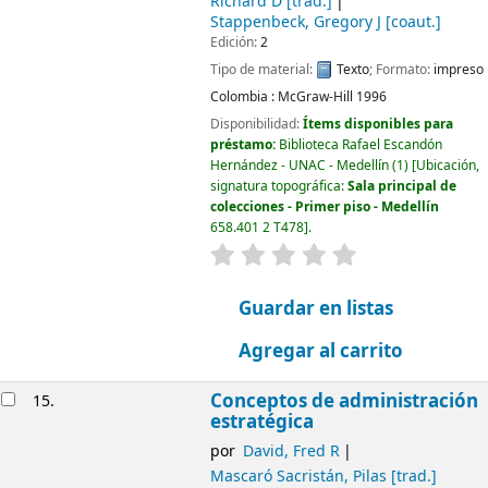
Richard D
[trad.]
Stappenbeck, Gregory J
[coaut.]
Edición:
2
Tipo de material:
Texto
; Formato:
impreso
Colombia :
McGraw-Hill
1996
Disponibilidad:
Ítems disponibles para
préstamo:
Biblioteca Rafael Escandón
Hernández - UNAC - Medellín
(1)
Ubicación,
signatura topográfica:
Sala principal de
colecciones - Primer piso - Medellín
658.401 2 T478
.
valoración
Valoración media: 0.0
Guardar en listas
Agregar al carrito
Conceptos de administración
15.
estratégica
por
David, Fred R
Mascaró Sacristán, Pilas
[trad.]