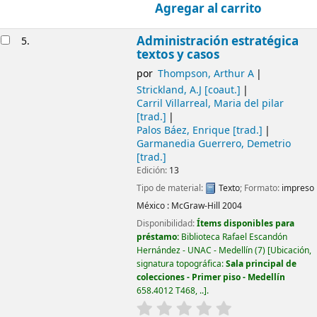
Agregar al carrito
Administración estratégica
5.
textos y casos
por
Thompson, Arthur A
Strickland, A.J
[coaut.]
Carril Villarreal, Maria del pilar
[trad.]
Palos Báez, Enrique
[trad.]
Garmanedia Guerrero, Demetrio
[trad.]
Edición:
13
Tipo de material:
Texto
; Formato:
impreso
México :
McGraw-Hill
2004
Disponibilidad:
Ítems disponibles para
préstamo:
Biblioteca Rafael Escandón
Hernández - UNAC - Medellín
(7)
Ubicación,
signatura topográfica:
Sala principal de
colecciones - Primer piso - Medellín
658.4012 T468, ..
.
valoración
Valoración media: 0.0