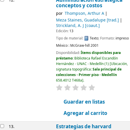
Administración estrategica
12.
conceptos y costos
por
Thompson, Arthur A
Meza Staines, Guadalupe
[trad.]
Strickland, A. J
[coaut.]
Edición:
13
Tipo de material:
Texto
; Formato:
impreso
México :
McGraw-hill
2001
Disponibilidad:
Ítems disponibles para
préstamo:
Biblioteca Rafael Escandón
Hernández - UNAC - Medellín
(1)
Ubicación,
signatura topográfica:
Sala principal de
colecciones - Primer piso - Medellín
658.4012 T468a
.
valoración
Valoración media: 0.0
Guardar en listas
Agregar al carrito
Estrategias de harvard
13.