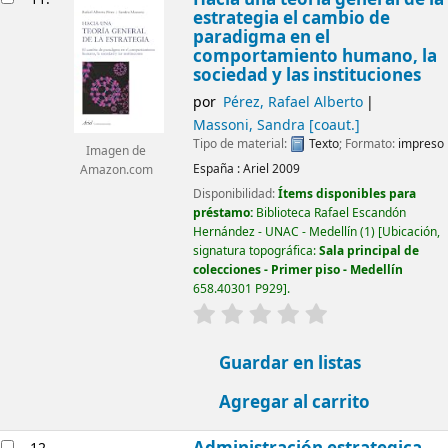
estrategia el cambio de
paradigma en el
comportamiento humano, la
sociedad y las instituciones
por
Pérez, Rafael Alberto
Massoni, Sandra
[coaut.]
Tipo de material:
Texto
; Formato:
impreso
Imagen de
España :
Ariel
2009
Amazon.com
Disponibilidad:
Ítems disponibles para
préstamo:
Biblioteca Rafael Escandón
Hernández - UNAC - Medellín
(1)
Ubicación,
signatura topográfica:
Sala principal de
colecciones - Primer piso - Medellín
658.40301 P929
.
valoración
Valoración media: 0.0
Guardar en listas
Agregar al carrito