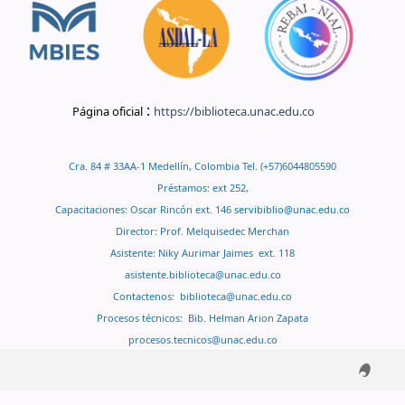
:
Página oficial
https://biblioteca.unac.edu.co
Cra. 84 # 33AA-1 Medellín, Colombia Tel. (+57)6044805590
Préstamos: ext 252,
Capacitaciones: Oscar Rincón ext. 146
servibiblio@unac.edu.co
Director: Prof. Melquisedec Merchan
Asistente: Niky Aurimar Jaimes ext. 118
asistente.biblioteca@unac.edu.co
Contactenos:
biblioteca@unac.edu.co
Procesos técnicos: Bib. Helman Arion Zapata
procesos.tecnicos@unac.edu.co