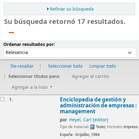
Refinar su búsqueda
Su búsqueda retornó 17 resultados.
Ordenar
Ordenar por:
Ordenar resultados por:
De-resaltar
Seleccionar todo
Limpiar todo
Seleccionar títulos para:
Agregar al carrito
Agregar a la lista
Resultados
Enciclopedia de gestión y
1.
administración de empresas :
management
por
Heyel, Carl
[editor]
Tipo de material:
Texto
; Formato:
impreso
España :
Grijalbo,
1984