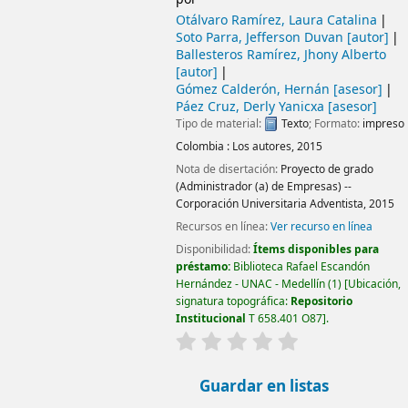
Otálvaro Ramírez, Laura Catalina
Soto Parra, Jefferson Duvan
[autor]
Ballesteros Ramírez, Jhony Alberto
[autor]
Gómez Calderón, Hernán
[asesor]
Páez Cruz, Derly Yanicxa
[asesor]
Tipo de material:
Texto
; Formato:
impreso
Colombia :
Los autores,
2015
Nota de disertación:
Proyecto de grado
(Administrador (a) de Empresas) --
Corporación Universitaria Adventista, 2015
Recursos en línea:
Ver recurso en línea
Disponibilidad:
Ítems disponibles para
préstamo:
Biblioteca Rafael Escandón
Hernández - UNAC - Medellín
(1)
Ubicación,
signatura topográfica:
Repositorio
Institucional
T 658.401 O87
.
valoración
Valoración media: 0.0
Guardar en listas