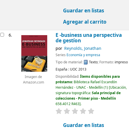
Guardar en listas
Agregar al carrito
E -business una perspectiva
6.
de gestíon
por
Reynolds, Jonathan
Series
Economía y empresa
Tipo de material:
Texto
; Formato:
impreso
España :
UOC
2013
Disponibilidad:
Ítems disponibles para
Imagen de
préstamo:
Biblioteca Rafael Escandón
Amazon.com
Hernández - UNAC - Medellín
(1)
Ubicación,
signatura topográfica:
Sala principal de
colecciones - Primer piso - Medellín
658.4012 R463
.
valoración
Valoración media: 0.0
Guardar en listas