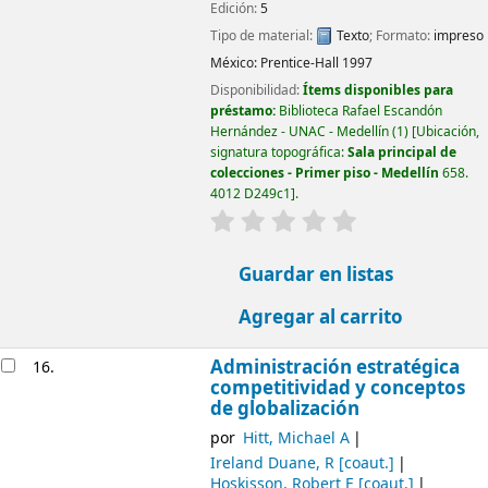
Edición:
5
Tipo de material:
Texto
; Formato:
impreso
México:
Prentice-Hall
1997
Disponibilidad:
Ítems disponibles para
préstamo:
Biblioteca Rafael Escandón
Hernández - UNAC - Medellín
(1)
Ubicación,
signatura topográfica:
Sala principal de
colecciones - Primer piso - Medellín
658.
4012 D249c1
.
valoración
Valoración media: 0.0
Guardar en listas
Agregar al carrito
Administración estratégica
16.
competitividad y conceptos
de globalización
por
Hitt, Michael A
Ireland Duane, R
[coaut.]
Hoskisson, Robert E
[coaut.]