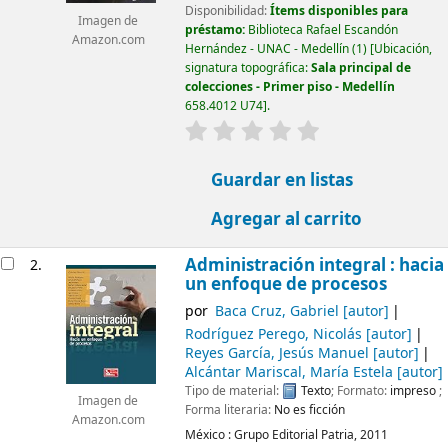
Disponibilidad:
Ítems disponibles para
Imagen de
préstamo:
Biblioteca Rafael Escandón
Amazon.com
Hernández - UNAC - Medellín
(1)
Ubicación,
signatura topográfica:
Sala principal de
colecciones - Primer piso - Medellín
658.4012 U74
.
valoración
Valoración media: 0.0 d
Guardar en listas
Agregar al carrito
Administración integral : hacia
2.
un enfoque de procesos
por
Baca Cruz, Gabriel
[autor]
Rodríguez Perego, Nicolás
[autor]
Reyes García, Jesús Manuel
[autor]
Alcántar Mariscal, María Estela
[autor]
Tipo de material:
Texto
; Formato:
impreso
;
Imagen de
Forma literaria:
No es ficción
Amazon.com
México :
Grupo Editorial Patria,
2011