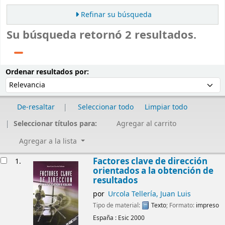
Refinar su búsqueda
Su búsqueda retornó 2 resultados.
Ordenar
Ordenar por:
Ordenar resultados por:
De-resaltar
Seleccionar todo
Limpiar todo
Seleccionar títulos para:
Agregar al carrito
Agregar a la lista
Resultados
Factores clave de dirección
1.
orientados a la obtención de
resultados
por
Urcola Tellería, Juan Luis
Tipo de material:
Texto
; Formato:
impreso
España :
Esic
2000