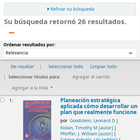
Refinar su búsqueda
Su búsqueda retornó 26 resultados.
Ordenar
Ordenar por:
Ordenar resultados por:
De-resaltar
Seleccionar todo
Limpiar todo
Seleccionar títulos para:
Agregar al carrito
Agregar a la lista
Resultados
Planeación estratégica
1.
aplicada cómo desarrollar un
plan que realmente funcione
por
Goodstein, Leonard D
Nolan, Timothy M
[autor]
Pfeiffer, J. William
[autor]
Solano Arévalo, Lily
[editor]