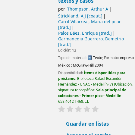
textos y casos
por
Thompson, Arthur A
Strickland, A.J
[coaut.]
Carril Villarreal, Maria del pilar
[trad.]
Palos Báez, Enrique
[trad.]
Garmanedia Guerrero, Demetrio
[trad.]
Edición:
13
Tipo de material:
Texto
; Formato:
impreso
México :
McGraw-Hill
2004
Disponibilidad:
Ítems disponibles para
préstamo:
Biblioteca Rafael Escandón
Hernández - UNAC - Medellín
(7)
Ubicación,
signatura topográfica:
Sala principal de
colecciones - Primer piso - Medellín
658.4012 T468, ..
.
valoración
Valoración media: 0.0
Guardar en listas