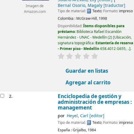
Bernal Osorio, Magaly
[traductor]
Imagen de
Tipo de material:
Texto
; Formato:
impreso
Amazon.com
Colombia :
McGraw-Hill,
1998
Disponibilidad:
Ítems disponibles para
préstamo:
Biblioteca Rafael Escandón
Hernández - UNAC - Medellín
(2)
Ubicación,
signatura topográfica:
Estantería de reserva
- Primer piso - Medellín
658.4012 G655, ..
.
valoración
Valoración media: 0.0
Guardar en listas
Agregar al carrito
Enciclopedia de gestión y
2.
administración de empresas :
management
por
Heyel, Carl
[editor]
Tipo de material:
Texto
; Formato:
impreso
España :
Grijalbo,
1984