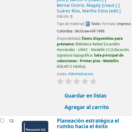
Bernal Osorio, Magaly
[coaut.]
Suárez Ríos, Martha Edna
[edit.]
Edición:
3
Tipo de material:
Texto
; Formato:
impreso
Colombia :
McGraw-Hill
1996
Disponibilidad:
Ítems disponibles para
préstamo:
Biblioteca Rafael Escandón
Hernández - UNAC - Medellín
(1)
Ubicación,
signatura topográfica:
Sala principal de
colecciones - Primer piso - Medellín
658.4012 H645a
.
Listas:
Administracion
.
valoración
Valoración media: 0.0
Guardar en listas
Agregar al carrito
Planeación estratégica el
12.
rumbo hacia el éxito