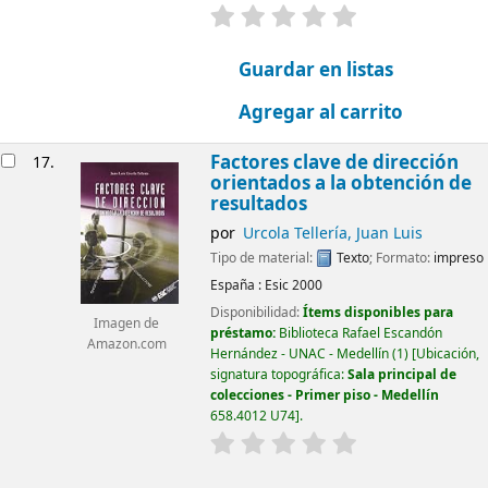
valoración
Valoración media: 0.0
Guardar en listas
Agregar al carrito
Factores clave de dirección
17.
orientados a la obtención de
resultados
por
Urcola Tellería, Juan Luis
Tipo de material:
Texto
; Formato:
impreso
España :
Esic
2000
Disponibilidad:
Ítems disponibles para
Imagen de
préstamo:
Biblioteca Rafael Escandón
Amazon.com
Hernández - UNAC - Medellín
(1)
Ubicación,
signatura topográfica:
Sala principal de
colecciones - Primer piso - Medellín
658.4012 U74
.
valoración
Valoración media: 0.0