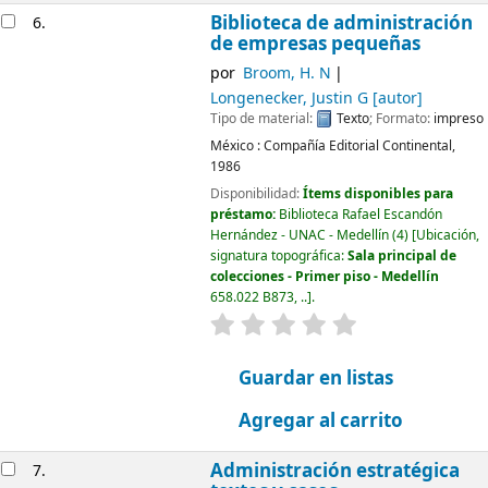
Biblioteca de administración
6.
de empresas pequeñas
por
Broom, H. N
Longenecker, Justin G
[autor]
Tipo de material:
Texto
; Formato:
impreso
México :
Compañía Editorial Continental,
1986
Disponibilidad:
Ítems disponibles para
préstamo:
Biblioteca Rafael Escandón
Hernández - UNAC - Medellín
(4)
Ubicación,
signatura topográfica:
Sala principal de
colecciones - Primer piso - Medellín
658.022 B873, ..
.
valoración
Valoración media: 0.0
Guardar en listas
Agregar al carrito
Administración estratégica
7.