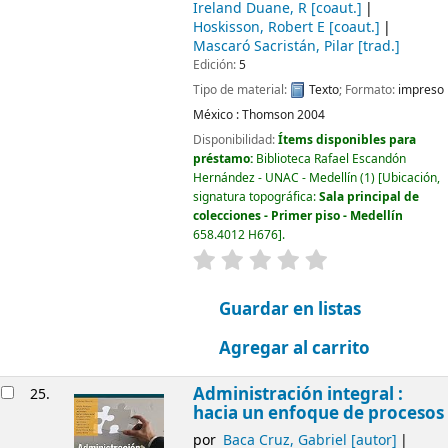
Ireland Duane, R
[coaut.]
Hoskisson, Robert E
[coaut.]
Mascaró Sacristán, Pilar
[trad.]
Edición:
5
Tipo de material:
Texto
; Formato:
impreso
México :
Thomson
2004
Disponibilidad:
Ítems disponibles para
préstamo:
Biblioteca Rafael Escandón
Hernández - UNAC - Medellín
(1)
Ubicación,
signatura topográfica:
Sala principal de
colecciones - Primer piso - Medellín
658.4012 H676
.
valoración
Valoración media: 0.0
Guardar en listas
Agregar al carrito
Administración integral :
25.
hacia un enfoque de procesos
por
Baca Cruz, Gabriel
[autor]