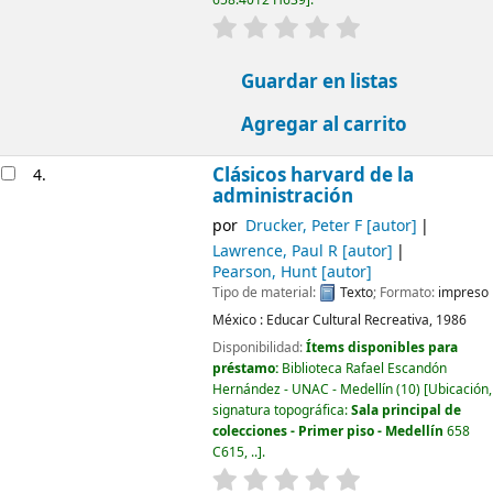
valoración
Valoración media: 0.0
Guardar en listas
Agregar al carrito
Clásicos harvard de la
4.
administración
por
Drucker, Peter F
[autor]
Lawrence, Paul R
[autor]
Pearson, Hunt
[autor]
Tipo de material:
Texto
; Formato:
impreso
México :
Educar Cultural Recreativa,
1986
Disponibilidad:
Ítems disponibles para
préstamo:
Biblioteca Rafael Escandón
Hernández - UNAC - Medellín
(10)
Ubicación,
signatura topográfica:
Sala principal de
colecciones - Primer piso - Medellín
658
C615, ..
.
valoración
Valoración media: 0.0