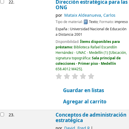
Dirección estratégica para las
22.
ONG
por
Mataix Aldeanueva, Carlos
Tipo de material:
Texto
; Formato:
impreso
España :
Universidad Nacional de Educación
a Distancia
2001
Disponibilidad:
Ítems disponibles para
préstamo:
Biblioteca Rafael Escandón
Hernández - UNAC - Medellín
(1)
Ubicación,
signatura topográfica:
Sala principal de
colecciones - Primer piso - Medellín
658.4012 M425
.
valoración
Valoración media: 0.0
Guardar en listas
Agregar al carrito
Conceptos de administración
23.
estratégica
por
David, Fred R