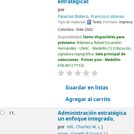
estratégicas
por
Palacios Botero, Francisco Alonso
Tipo de material:
Texto
; Formato:
impreso
Colombia :
Dike
2002
Disponibilidad:
Ítems disponibles para
préstamo:
Biblioteca Rafael Escandón
Hernández - UNAC - Medellín
(1)
Ubicación,
signatura topográfica:
Sala principal de
colecciones - Primer piso - Medellín
658.4012 P153
.
valoración
Valoración media: 0.0
Guardar en listas
Agregar al carrito
Administración estratégica
11.
un enfoque integrado,
por
Hill, Charles W. L
Jones, Gareth R
[coaut.]