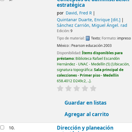
estratégica
por
David, Fred R
Quintanar Duarte, Enrique
[dit.]
Sánchez Carrión, Miguel Ángel
. rad
Edición:
9
Tipo de material:
Texto
; Formato:
impreso
México :
Pearson educación
2003
Disponibilidad:
Ítems disponibles para
préstamo:
Biblioteca Rafael Escandón
Hernández - UNAC - Medellín
(5)
Ubicación,
signatura topográfica:
Sala principal de
colecciones - Primer piso - Medellín
658.4012 D249c2, ..
.
valoración
Valoración media: 0.0
Guardar en listas
Agregar al carrito
Dirección y planeación
10.