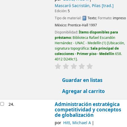
Mascaró Sacristán, Pilas
[trad.]
Edición:
5
Tipo de material:
Texto
; Formato:
impreso
México:
Prentice-Hall
1997
Disponibilidad:
Ítems disponibles para
préstamo:
Biblioteca Rafael Escandón
Hernández - UNAC - Medellín
(1)
Ubicación,
signatura topográfica:
Sala principal de
colecciones - Primer piso - Medellín
658.
4012 D249c1
.
valoración
Valoración media: 0.0
Guardar en listas
Agregar al carrito
Administración estratégica
24.
competitividad y conceptos
de globalización
por
Hitt, Michael A