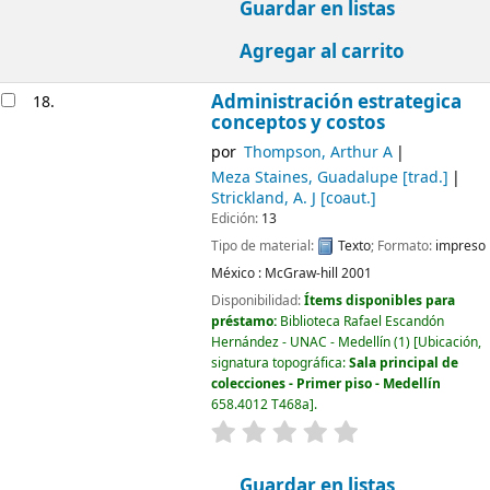
Guardar en listas
Agregar al carrito
Administración estrategica
18.
conceptos y costos
por
Thompson, Arthur A
Meza Staines, Guadalupe
[trad.]
Strickland, A. J
[coaut.]
Edición:
13
Tipo de material:
Texto
; Formato:
impreso
México :
McGraw-hill
2001
Disponibilidad:
Ítems disponibles para
préstamo:
Biblioteca Rafael Escandón
Hernández - UNAC - Medellín
(1)
Ubicación,
signatura topográfica:
Sala principal de
colecciones - Primer piso - Medellín
658.4012 T468a
.
valoración
Valoración media: 0.0
Guardar en listas