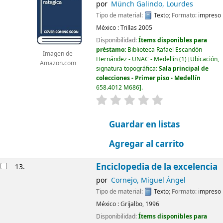
por
Münch Galindo, Lourdes
Tipo de material:
Texto
; Formato:
impreso
México :
Trillas
2005
Disponibilidad:
Ítems disponibles para
préstamo:
Biblioteca Rafael Escandón
Imagen de
Hernández - UNAC - Medellín
(1)
Ubicación,
Amazon.com
signatura topográfica:
Sala principal de
colecciones - Primer piso - Medellín
658.4012 M686
.
valoración
Valoración media: 0.0
Guardar en listas
Agregar al carrito
Enciclopedia de la excelencia
13.
por
Cornejo, Miguel Ángel
Tipo de material:
Texto
; Formato:
impreso
México :
Grijalbo,
1996
Disponibilidad:
Ítems disponibles para