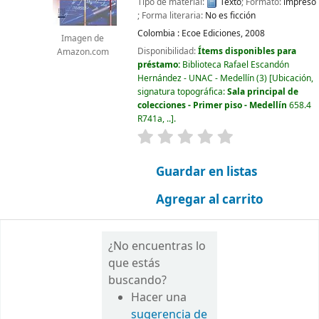
Tipo de material:
Texto
; Formato:
impreso
; Forma literaria:
No es ficción
Colombia :
Ecoe Ediciones,
2008
Imagen de
Disponibilidad:
Ítems disponibles para
Amazon.com
préstamo:
Biblioteca Rafael Escandón
Hernández - UNAC - Medellín
(3)
Ubicación,
signatura topográfica:
Sala principal de
colecciones - Primer piso - Medellín
658.4
R741a, ..
.
valoración
Valoración media: 0.0
Guardar en listas
Agregar al carrito
¿No encuentras lo
que estás
buscando?
Hacer una
sugerencia de