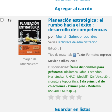
Agregar al carrito
Planeación estratégica : el
19.
rumbo hacia el éxito :
desarrollo de competencias
por
Münch Galindo, Lourdes
Series
Biblioteca de administración
Edición:
3
Tipo de material:
Texto
; Formato:
impreso
Imagen de
México :
Trillas,
2015
Amazon.com
Disponibilidad:
Ítems disponibles para
préstamo:
Biblioteca Rafael Escandón
Hernández - UNAC - Medellín
(2)
Ubicación,
signatura topográfica:
Sala principal de
colecciones - Primer piso - Medellín
658.4012 M963p, ..
.
valoración
Valoración media: 0.0
Guardar en listas