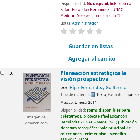
Disponibilidad:
No disponible:
Biblioteca
Rafael Escandón Hernández - UNAC -
Medellín: Sólo préstamo en sala
(1).
Listas:
Administracion
.
valoración
Valoración media: 0.0
Guardar en listas
Agregar al carrito
Planeación estratégica la
3.
visión prospectiva
por
Híjar Fernández, Guillermo
Tipo de material:
Texto
; Formato:
impreso
México:
Limusa
2011
Disponibilidad:
Ítems disponibles para
préstamo:
Biblioteca Rafael Escandón
Imagen de
Hernández - UNAC - Medellín
(1)
Ubicación,
Amazon.com
signatura topográfica:
Sala principal de
colecciones - Primer piso - Medellín
658.4012 H639
.