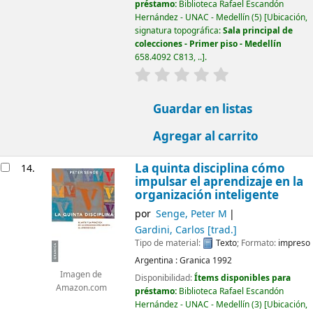
préstamo:
Biblioteca Rafael Escandón
Hernández - UNAC - Medellín
(5)
Ubicación,
signatura topográfica:
Sala principal de
colecciones - Primer piso - Medellín
658.4092 C813, ..
.
valoración
Valoración media: 0.0
Guardar en listas
Agregar al carrito
La quinta disciplina cómo
14.
impulsar el aprendizaje en la
organización inteligente
por
Senge, Peter M
Gardini, Carlos
[trad.]
Tipo de material:
Texto
; Formato:
impreso
Argentina :
Granica
1992
Imagen de
Disponibilidad:
Ítems disponibles para
Amazon.com
préstamo:
Biblioteca Rafael Escandón
Hernández - UNAC - Medellín
(3)
Ubicación,