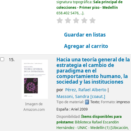
signatura topográfica:
Sala principal de
colecciones - Primer piso - Medellín
658.402 S476, ..
.
valoración
Valoración media: 0.0
Guardar en listas
Agregar al carrito
Hacia una teoría general de la
15.
estrategia el cambio de
paradigma en el
comportamiento humano, la
sociedad y las instituciones
por
Pérez, Rafael Alberto
Massoni, Sandra
[coaut.]
Tipo de material:
Texto
; Formato:
impreso
Imagen de
España :
Ariel
2009
Amazon.com
Disponibilidad:
Ítems disponibles para
préstamo:
Biblioteca Rafael Escandón
Hernández - UNAC - Medellín
(1)
Ubicación,