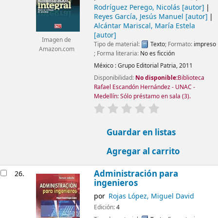
Rodríguez Perego, Nicolás
[autor]
Reyes García, Jesús Manuel
[autor]
Alcántar Mariscal, María Estela
[autor]
Imagen de
Tipo de material:
Texto
; Formato:
impreso
Amazon.com
; Forma literaria:
No es ficción
México :
Grupo Editorial Patria,
2011
Disponibilidad:
No disponible:
Biblioteca
Rafael Escandón Hernández - UNAC -
Medellín: Sólo préstamo en sala
(3).
valoración
Valoración media: 0.0
Guardar en listas
Agregar al carrito
Administración para
26.
ingenieros
por
Rojas López, Miguel David
Edición:
4