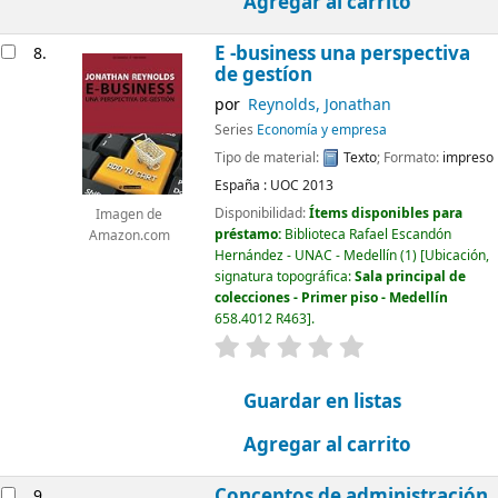
Agregar al carrito
E -business una perspectiva
8.
de gestíon
por
Reynolds, Jonathan
Series
Economía y empresa
Tipo de material:
Texto
; Formato:
impreso
España :
UOC
2013
Disponibilidad:
Ítems disponibles para
Imagen de
préstamo:
Biblioteca Rafael Escandón
Amazon.com
Hernández - UNAC - Medellín
(1)
Ubicación,
signatura topográfica:
Sala principal de
colecciones - Primer piso - Medellín
658.4012 R463
.
valoración
Valoración media: 0.0
Guardar en listas
Agregar al carrito
Conceptos de administración
9.