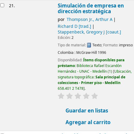
Simulación de empresa en
21.
dirección estratégica
por
Thompson Jr., Arthur A
Richard D
[trad.]
Stappenbeck, Gregory J
[coaut.]
Edición:
2
Tipo de material:
Texto
; Formato:
impreso
Colombia :
McGraw-Hill
1996
Disponibilidad:
Ítems disponibles para
préstamo:
Biblioteca Rafael Escandón
Hernández - UNAC - Medellín
(1)
Ubicación,
signatura topográfica:
Sala principal de
colecciones - Primer piso - Medellín
658.401 2 T478
.
valoración
Valoración media: 0.0
Guardar en listas
Agregar al carrito