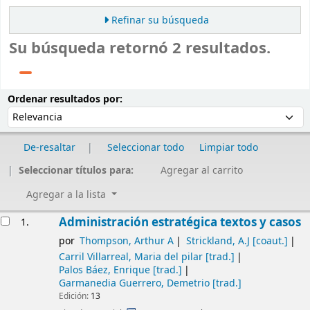
Refinar su búsqueda
Su búsqueda retornó 2 resultados.
Ordenar
Ordenar por:
Ordenar resultados por:
De-resaltar
Seleccionar todo
Limpiar todo
Seleccionar títulos para:
Agregar al carrito
Agregar a la lista
Resultados
Administración estratégica textos y casos
1.
por
Thompson, Arthur A
Strickland, A.J
[coaut.]
Carril Villarreal, Maria del pilar
[trad.]
Palos Báez, Enrique
[trad.]
Garmanedia Guerrero, Demetrio
[trad.]
Edición:
13