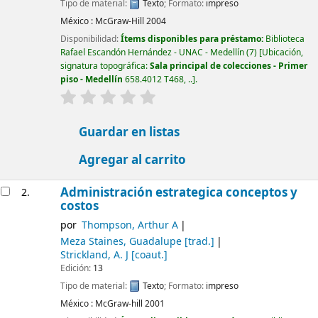
Tipo de material:
Texto
; Formato:
impreso
México :
McGraw-Hill
2004
Disponibilidad:
Ítems disponibles para préstamo:
Biblioteca
Rafael Escandón Hernández - UNAC - Medellín
(7)
Ubicación,
signatura topográfica:
Sala principal de colecciones - Primer
piso - Medellín
658.4012 T468, ..
.
valoración
Valoración media: 0.0 de 5 estrellas
Guardar en listas
Agregar al carrito
Administración estrategica conceptos y
2.
costos
por
Thompson, Arthur A
Meza Staines, Guadalupe
[trad.]
Strickland, A. J
[coaut.]
Edición:
13
Tipo de material:
Texto
; Formato:
impreso
México :
McGraw-hill
2001