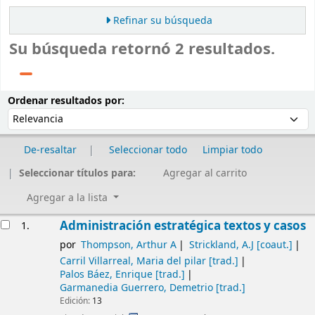
Refinar su búsqueda
Su búsqueda retornó 2 resultados.
Ordenar
Ordenar por:
Ordenar resultados por:
De-resaltar
Seleccionar todo
Limpiar todo
Seleccionar títulos para:
Agregar al carrito
Agregar a la lista
Resultados
Administración estratégica textos y casos
1.
por
Thompson, Arthur A
Strickland, A.J
[coaut.]
Carril Villarreal, Maria del pilar
[trad.]
Palos Báez, Enrique
[trad.]
Garmanedia Guerrero, Demetrio
[trad.]
Edición:
13