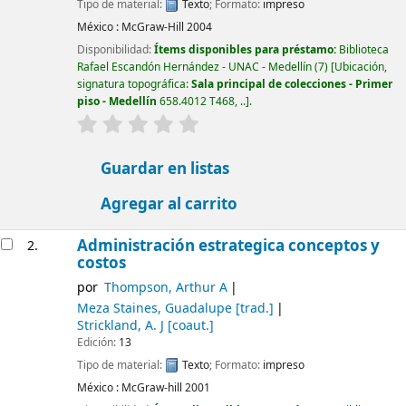
Tipo de material:
Texto
; Formato:
impreso
México :
McGraw-Hill
2004
Disponibilidad:
Ítems disponibles para préstamo:
Biblioteca
Rafael Escandón Hernández - UNAC - Medellín
(7)
Ubicación,
signatura topográfica:
Sala principal de colecciones - Primer
piso - Medellín
658.4012 T468, ..
.
valoración
Valoración media: 0.0 de 5 estrellas
Guardar en listas
Agregar al carrito
Administración estrategica conceptos y
2.
costos
por
Thompson, Arthur A
Meza Staines, Guadalupe
[trad.]
Strickland, A. J
[coaut.]
Edición:
13
Tipo de material:
Texto
; Formato:
impreso
México :
McGraw-hill
2001