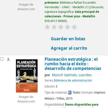
préstamo:
Biblioteca Rafael Escandón
Imagen de
Hernández - UNAC - Medellín
(1)
Ubicación,
Amazon.com
signatura topográfica:
Sala principal de
colecciones - Primer piso - Medellín
658.4012 M686
.
valoración
Valoración media: 0.0 d
Guardar en listas
Agregar al carrito
Planeación estratégica : el
2.
rumbo hacia el éxito :
desarrollo de competencias
por
Münch Galindo, Lourdes
Series
Biblioteca de administración
Edición:
3
Tipo de material:
Texto
; Formato:
impreso
Imagen de
México :
Trillas,
2015
Amazon.com
Disponibilidad:
Ítems disponibles para