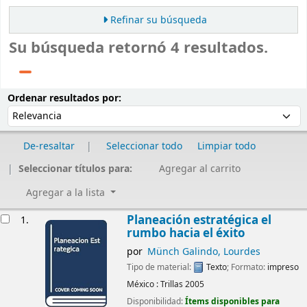
Refinar su búsqueda
Su búsqueda retornó 4 resultados.
Ordenar
Ordenar por:
Ordenar resultados por:
De-resaltar
Seleccionar todo
Limpiar todo
Seleccionar títulos para:
Agregar al carrito
Agregar a la lista
Resultados
Planeación estratégica el
1.
rumbo hacia el éxito
por
Münch Galindo, Lourdes
Tipo de material:
Texto
; Formato:
impreso
México :
Trillas
2005
Disponibilidad:
Ítems disponibles para