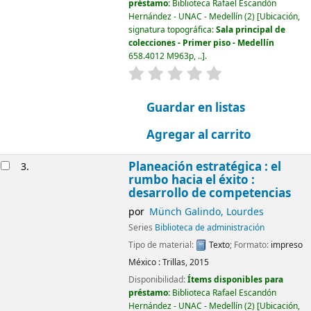
préstamo:
Biblioteca Rafael Escandón
Hernández - UNAC - Medellín
(2)
Ubicación,
signatura topográfica:
Sala principal de
colecciones - Primer piso - Medellín
658.4012 M963p, ..
.
valoración
Valoración media: 0.0 d
Guardar en listas
Agregar al carrito
Planeación estratégica : el
3.
rumbo hacia el éxito :
desarrollo de competencias
por
Münch Galindo, Lourdes
Series
Biblioteca de administración
Tipo de material:
Texto
; Formato:
impreso
México :
Trillas,
2015
Disponibilidad:
Ítems disponibles para
préstamo:
Biblioteca Rafael Escandón
Hernández - UNAC - Medellín
(2)
Ubicación,