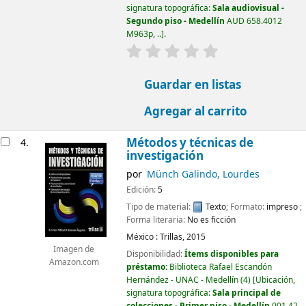
signatura topográfica:
Sala audiovisual -
Segundo piso - Medellín
AUD 658.4012
M963p, ..
.
valoración
Valoración media: 0.0 d
Guardar en listas
Agregar al carrito
Métodos y técnicas de
4.
investigación
por
Münch Galindo, Lourdes
Edición:
5
Tipo de material:
Texto
; Formato:
impreso
;
Forma literaria:
No es ficción
México :
Trillas,
2015
Imagen de
Disponibilidad:
Ítems disponibles para
Amazon.com
préstamo:
Biblioteca Rafael Escandón
Hernández - UNAC - Medellín
(4)
Ubicación,
signatura topográfica:
Sala principal de
colecciones - Primer piso - Medellín
001.42