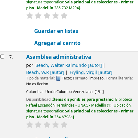
signatura topográfica:
Sala principal de colecciones - Primer
piso - Medellín
286.732 M294
.
valoración
Valoración media: 0.0 de 5 estrellas
Guardar en listas
Agregar al carrito
Asamblea administrativa
7.
por
Beach, Walter Raimundo
[autor]
Beach, W.R
[autor]
Fryling, Virgil
[autor]
Tipo de material:
Texto
; Formato:
impreso
; Forma literaria:
No es ficción
Colombia :
Unión Colombo Venezolana,
[19--]
Disponibilidad:
Ítems disponibles para préstamo:
Biblioteca
Rafael Escandón Hernández - UNAC - Medellín
(1)
Ubicación,
signatura topográfica:
Sala principal de colecciones - Primer
piso - Medellín
254 A798a
.
valoración
Valoración media: 0.0 de 5 estrellas