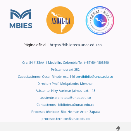
:
Página oficial
https://biblioteca.unac.edu.co
Cra. 84 # 33AA-1 Medellín, Colombia Tel. (+57)6044805590
Préstamos: ext 252,
Capacitaciones: Oscar Rincón ext. 146
servibiblio@unac.edu.co
Director: Prof. Melquisedec Merchan
Asistente: Niky Aurimar Jaimes ext. 118
asistente.biblioteca@unac.edu.co
Contactenos:
biblioteca@unac.edu.co
Procesos técnicos: Bib. Helman Arion Zapata
procesos.tecnicos@unac.edu.co