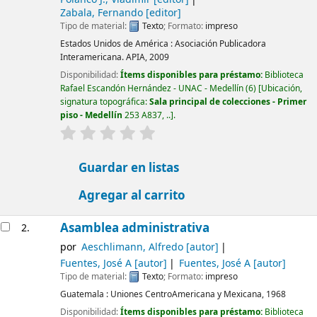
Zabala, Fernando
[editor]
Tipo de material:
Texto
; Formato:
impreso
Estados Unidos de América :
Asociación Publicadora
Interamericana. APIA,
2009
Disponibilidad:
Ítems disponibles para préstamo:
Biblioteca
Rafael Escandón Hernández - UNAC - Medellín
(6)
Ubicación,
signatura topográfica:
Sala principal de colecciones - Primer
piso - Medellín
253 A837, ..
.
valoración
Valoración media: 0.0 de 5 estrellas
Guardar en listas
Agregar al carrito
Asamblea administrativa
2.
por
Aeschlimann, Alfredo
[autor]
Fuentes, José A
[autor]
Fuentes, José A
[autor]
Tipo de material:
Texto
; Formato:
impreso
Guatemala :
Uniones CentroAmericana y Mexicana,
1968
Disponibilidad:
Ítems disponibles para préstamo:
Biblioteca