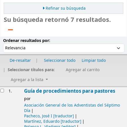
Refinar su búsqueda
Su búsqueda retornó 7 resultados.
Ordenar
Ordenar por:
Ordenar resultados por:
De-resaltar
Seleccionar todo
Limpiar todo
Seleccionar títulos para:
Agregar al carrito
Agregar a la lista
Resultados
Guía de procedimientos para pastores
1.
por
Asociación General de los Adventistas del Séptimo
Día
Pacheco, José I
[traductor]
Martínez, Eduardo
[traductor]
Polanco J., Vladimir
[editor]