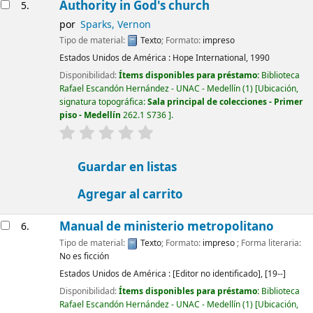
Authority in God's church
5.
por
Sparks, Vernon
Tipo de material:
Texto
; Formato:
impreso
Estados Unidos de América :
Hope International,
1990
Disponibilidad:
Ítems disponibles para préstamo:
Biblioteca
Rafael Escandón Hernández - UNAC - Medellín
(1)
Ubicación,
signatura topográfica:
Sala principal de colecciones - Primer
piso - Medellín
262.1 S736
.
valoración
Valoración media: 0.0 de 5 estrellas
Guardar en listas
Agregar al carrito
Manual de ministerio metropolitano
6.
Tipo de material:
Texto
; Formato:
impreso
; Forma literaria:
No es ficción
Estados Unidos de América :
[Editor no identificado],
[19--]
Disponibilidad:
Ítems disponibles para préstamo:
Biblioteca
Rafael Escandón Hernández - UNAC - Medellín
(1)
Ubicación,