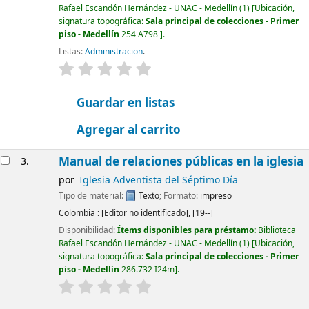
Rafael Escandón Hernández - UNAC - Medellín
(1)
Ubicación,
signatura topográfica:
Sala principal de colecciones - Primer
piso - Medellín
254 A798
.
Listas:
Administracion
.
valoración
Valoración media: 0.0 de 5 estrellas
Guardar en listas
Agregar al carrito
Manual de relaciones públicas en la iglesia
3.
por
Iglesia Adventista del Séptimo Día
Tipo de material:
Texto
; Formato:
impreso
Colombia :
[Editor no identificado],
[19--]
Disponibilidad:
Ítems disponibles para préstamo:
Biblioteca
Rafael Escandón Hernández - UNAC - Medellín
(1)
Ubicación,
signatura topográfica:
Sala principal de colecciones - Primer
piso - Medellín
286.732 I24m
.
valoración
Valoración media: 0.0 de 5 estrellas