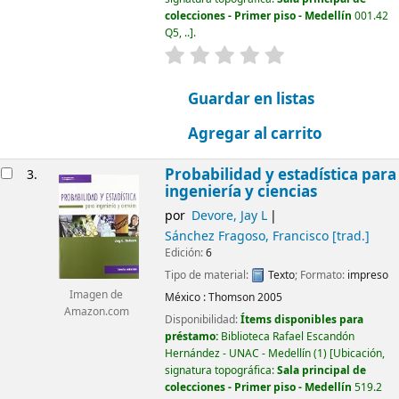
colecciones - Primer piso - Medellín
001.42
Q5, ..
.
valoración
Valoración media: 0.0 d
Guardar en listas
Agregar al carrito
Probabilidad y estadística para
3.
ingeniería y ciencias
por
Devore, Jay L
Sánchez Fragoso, Francisco
[trad.]
Edición:
6
Tipo de material:
Texto
; Formato:
impreso
Imagen de
México :
Thomson
2005
Amazon.com
Disponibilidad:
Ítems disponibles para
préstamo:
Biblioteca Rafael Escandón
Hernández - UNAC - Medellín
(1)
Ubicación,
signatura topográfica:
Sala principal de
colecciones - Primer piso - Medellín
519.2