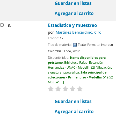
Guardar en listas
Agregar al carrito
Estadística y muestreo
8.
por
Martínez Bencardino, Ciro
Edición:
12
Tipo de material:
Texto
; Formato:
impreso
Colombia :
Ecoe,
2012
Disponibilidad:
Ítems disponibles para
préstamo:
Biblioteca Rafael Escandón
Hernández - UNAC - Medellín
(2)
Ubicación,
signatura topográfica:
Sala principal de
colecciones - Primer piso - Medellín
519.52
M385e1, ..
.
valoración
Valoración media: 0.0 d
Guardar en listas
Agregar al carrito