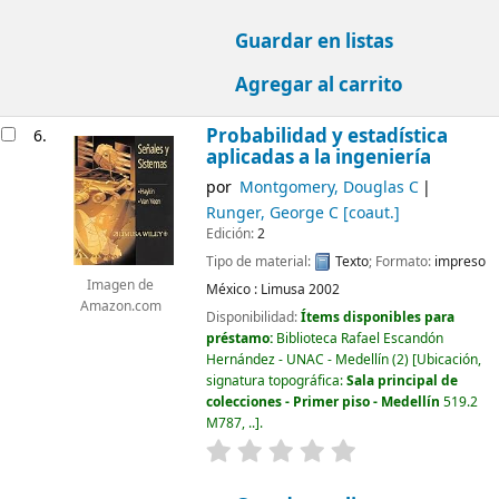
Guardar en listas
Agregar al carrito
Probabilidad y estadística
6.
aplicadas a la ingeniería
por
Montgomery, Douglas C
Runger, George C
[coaut.]
Edición:
2
Tipo de material:
Texto
; Formato:
impreso
Imagen de
México :
Limusa
2002
Amazon.com
Disponibilidad:
Ítems disponibles para
préstamo:
Biblioteca Rafael Escandón
Hernández - UNAC - Medellín
(2)
Ubicación,
signatura topográfica:
Sala principal de
colecciones - Primer piso - Medellín
519.2
M787, ..
.
valoración
Valoración media: 0.0 d