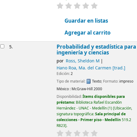
valoración
Valoración media: 0.0 d
Guardar en listas
Agregar al carrito
Probabilidad y estadística para
5.
ingeniería y ciencias
por
Ross, Sheldon M
Hano Roa, Ma. del Carmen
[trad.]
Edición:
2
Tipo de material:
Texto
; Formato:
impreso
México :
McGraw-Hill
2000
Disponibilidad:
Ítems disponibles para
préstamo:
Biblioteca Rafael Escandón
Hernández - UNAC - Medellín
(1)
Ubicación,
signatura topográfica:
Sala principal de
colecciones - Primer piso - Medellín
519.2
R823
.
valoración
Valoración media: 0.0 d