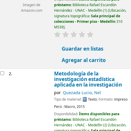
préstamo:
Biblioteca Rafael Escandón
Imagen de
Hernández - UNAC - Medellín
(1)
Ubicación,
Amazon.com
signatura topográfica:
Sala principal de
colecciones - Primer piso - Medellín
310
M539
.
valoración
Valoración media: 0.0 d
Guardar en listas
Agregar al carrito
Metodología de la
2.
investigación estadística
aplicada en la investigación
por
Quezada Lucio, Nel
Tipo de material:
Texto
; Formato:
impreso
Perú :
Macro,
2015
Disponibilidad:
Ítems disponibles para
préstamo:
Biblioteca Rafael Escandón
Hernández - UNAC - Medellín
(2)
Ubicación,
signatura topográfica:
Sala principal de