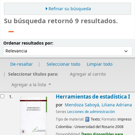
Refinar su búsqueda
Su búsqueda retornó 9 resultados.
Ordenar
Ordenar por:
Ordenar resultados por:
De-resaltar
Seleccionar todo
Limpiar todo
Seleccionar títulos para:
Agregar al carrito
Agregar a la lista
Resultados
Herramientas de estadística I
1.
por
Mendoza Saboyá, Liliana Adriana
Series
Lecciones de administración
Tipo de material:
Texto
; Formato:
impreso
Colombia :
Universidad del Rosario
2008
Disponibilidad:
Ítems disponibles para