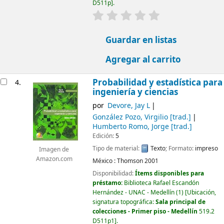
D511p
.
valoración
Valoración media: 0.0 d
Guardar en listas
Agregar al carrito
Probabilidad y estadística para
4.
ingeniería y ciencias
por
Devore, Jay L
González Pozo, Virgilio
[trad.]
Humberto Romo, Jorge
[trad.]
Edición:
5
Tipo de material:
Texto
; Formato:
impreso
Imagen de
Amazon.com
México :
Thomson
2001
Disponibilidad:
Ítems disponibles para
préstamo:
Biblioteca Rafael Escandón
Hernández - UNAC - Medellín
(1)
Ubicación,
signatura topográfica:
Sala principal de
colecciones - Primer piso - Medellín
519.2
D511p1
.