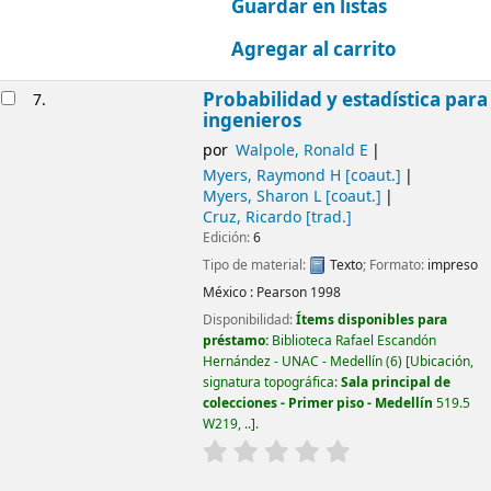
Guardar en listas
Agregar al carrito
Probabilidad y estadística para
7.
ingenieros
por
Walpole, Ronald E
Myers, Raymond H
[coaut.]
Myers, Sharon L
[coaut.]
Cruz, Ricardo
[trad.]
Edición:
6
Tipo de material:
Texto
; Formato:
impreso
México :
Pearson
1998
Disponibilidad:
Ítems disponibles para
préstamo:
Biblioteca Rafael Escandón
Hernández - UNAC - Medellín
(6)
Ubicación,
signatura topográfica:
Sala principal de
colecciones - Primer piso - Medellín
519.5
W219, ..
.
valoración
Valoración media: 0.0 d