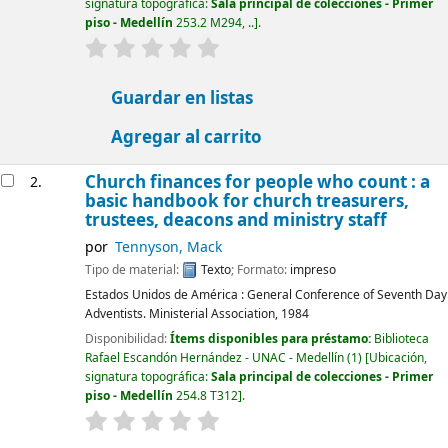
signatura topográfica:
Sala principal de colecciones - Primer
piso - Medellín
253.2 M294, ..
.
valoración
Valoración media: 0.0 de 5 estrellas
Guardar en listas
Agregar al carrito
Church finances for people who count : a
2.
basic handbook for church treasurers,
trustees, deacons and ministry staff
por
Tennyson, Mack
Tipo de material:
Texto
; Formato:
impreso
Estados Unidos de América :
General Conference of Seventh Day
Adventists. Ministerial Association,
1984
Disponibilidad:
Ítems disponibles para préstamo:
Biblioteca
Rafael Escandón Hernández - UNAC - Medellín
(1)
Ubicación,
signatura topográfica:
Sala principal de colecciones - Primer
piso - Medellín
254.8 T312
.
valoración
Valoración media: 0.0 de 5 estrellas