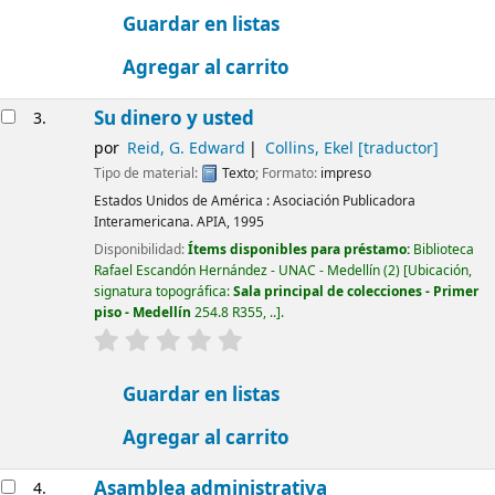
Guardar en listas
Agregar al carrito
Su dinero y usted
3.
por
Reid, G. Edward
Collins, Ekel
[traductor]
Tipo de material:
Texto
; Formato:
impreso
Estados Unidos de América :
Asociación Publicadora
Interamericana. APIA,
1995
Disponibilidad:
Ítems disponibles para préstamo:
Biblioteca
Rafael Escandón Hernández - UNAC - Medellín
(2)
Ubicación,
signatura topográfica:
Sala principal de colecciones - Primer
piso - Medellín
254.8 R355, ..
.
valoración
Valoración media: 0.0 de 5 estrellas
Guardar en listas
Agregar al carrito
Asamblea administrativa
4.