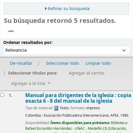
Refinar su búsqueda
Su búsqueda retornó 5 resultados.
Ordenar
Ordenar por:
Ordenar resultados por:
De-resaltar
Seleccionar todo
Limpiar todo
Seleccionar títulos para:
Agregar al carrito
Agregar a la lista
Resultados
Manual para dirigentes de la iglesia : copia
1.
exacta 6 - 8 del manual de la iglesia
Tipo de material:
Texto
; Formato:
impreso
Colombia :
Asociación Publicadora Interamericana. APIA,
1986
Disponibilidad:
Ítems disponibles para préstamo:
Biblioteca
Rafael Escandón Hernández - UNAC - Medellín
(3)
Ubicación,