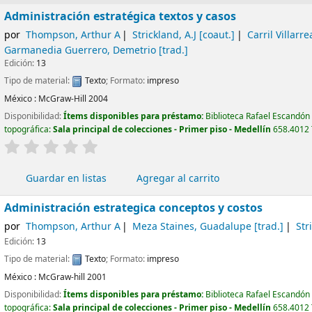
Administración estratégica textos y casos
por
Thompson, Arthur A
Strickland, A.J
[coaut.]
Carril Villarre
Garmanedia Guerrero, Demetrio
[trad.]
Edición:
13
Tipo de material:
Texto
; Formato:
impreso
México :
McGraw-Hill
2004
Disponibilidad:
Ítems disponibles para préstamo:
Biblioteca Rafael Escandón
topográfica:
Sala principal de colecciones - Primer piso - Medellín
658.4012 
valoración
Valoración media: 0.0 de 5 estrellas
Guardar en listas
Agregar al carrito
Administración estrategica conceptos y costos
por
Thompson, Arthur A
Meza Staines, Guadalupe
[trad.]
Str
Edición:
13
Tipo de material:
Texto
; Formato:
impreso
México :
McGraw-hill
2001
Disponibilidad:
Ítems disponibles para préstamo:
Biblioteca Rafael Escandón
topográfica:
Sala principal de colecciones - Primer piso - Medellín
658.4012