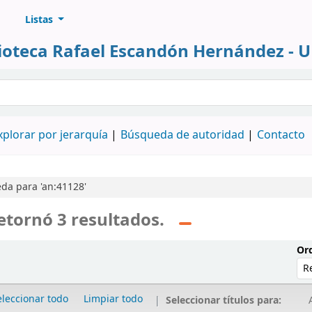
Listas
lioteca Rafael Escandón Hernández - 
álogo
xplorar por jerarquía
Búsqueda de autoridad
Contacto
da para 'an:41128'
etornó 3 resultados.
Ord
eleccionar todo
Limpiar todo
Seleccionar títulos para:
A