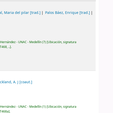
al, Maria del pilar
[trad.]
Palos Báez, Enrique
[trad.]
 Hernández - UNAC - Medellín
(7)
Ubicación, signatura
T468, ..
.
ickland, A. J
[coaut.]
 Hernández - UNAC - Medellín
(1)
Ubicación, signatura
 T468a
.