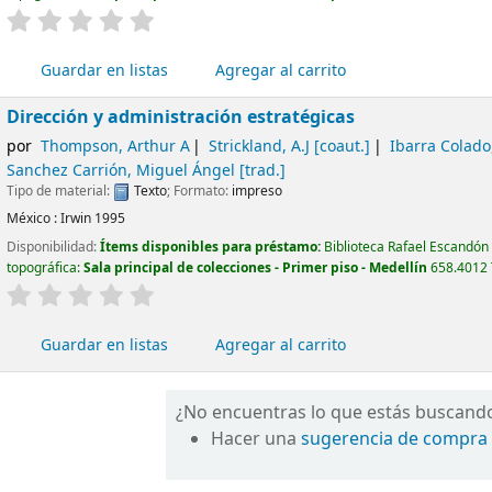
valoración
Valoración media: 0.0 de 5 estrellas
Guardar en listas
Agregar al carrito
Dirección y administración estratégicas
por
Thompson, Arthur A
Strickland, A.J
[coaut.]
Ibarra Colado,
Sanchez Carrión, Miguel Ángel
[trad.]
Tipo de material:
Texto
; Formato:
impreso
México :
Irwin
1995
Disponibilidad:
Ítems disponibles para préstamo:
Biblioteca Rafael Escandón
topográfica:
Sala principal de colecciones - Primer piso - Medellín
658.4012 
valoración
Valoración media: 0.0 de 5 estrellas
Guardar en listas
Agregar al carrito
¿No encuentras lo que estás buscand
Hacer una
sugerencia de compra