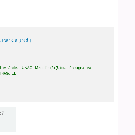
 Patricia
[trad.]
 Hernández - UNAC - Medellín
(3)
Ubicación, signatura
T468d, ..
.
o?