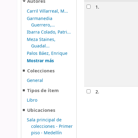
Autores
Resultados
1.
Carril Villarreal, M...
Garmanedia
Guerrero,...
Ibarra Colado, Patri...
Meza Staines,
Guadal...
Palos Báez, Enrique
Mostrar más
Colecciones
General
Tipos de ítem
2.
Libro
Ubicaciones
Sala principal de
colecciones - Primer
piso - Medellín