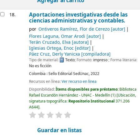
Agregar al carrito
Aportaciones investigativas desde las
18.
ciencias administrativas y contables.
por
Ontiveros Ramírez, Flor de Cerezo
[autor]
Flores Laguna, Omar Arodi
[autor]
Terán Cruzado, Elva
[autora]
Iglesias Ortega, Enoc
[editor]
Páez Cruz, Derly Yanicxa
[compiladora]
Tipo de material:
Texto
; Formato:
impreso
; Forma literaria:
No es ficción
Colombia :
Sello Editorial SedUnac,
2022
Recursos en línea:
Ver recurso en línea
Disponibilidad:
Ítems disponibles para préstamo:
Biblioteca
Rafael Escandón Hernández - UNAC - Medellín
(1)
Ubicación,
signatura topográfica:
Repositorio Institucional
371.206
A644
.
valoración
Valoración media: 0.0 de 5 estrellas
Guardar en listas