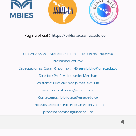
:
Página oficial
https://biblioteca.unac.edu.co
Cra. 84 # 33AA-1 Medellín, Colombia Tel. (+57)6044805590
Préstamos: ext 252,
Capacitaciones: Oscar Rincón ext. 146
servibiblio@unac.edu.co
Director: Prof. Melquisedec Merchan
Asistente: Niky Aurimar Jaimes ext. 118
asistente.biblioteca@unac.edu.co
Contactenos:
biblioteca@unac.edu.co
Procesos técnicos: Bib. Helman Arion Zapata
procesos.tecnicos@unac.edu.co