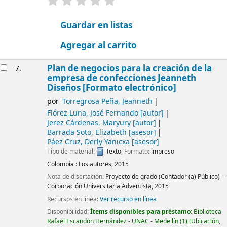
valoración
Valoración media: 0.0 de 5 estrellas
Guardar en listas
Agregar al carrito
Plan de negocios para la creación de la
7.
empresa de confecciones Jeanneth
Diseños [Formato electrónico]
por
Torregrosa Peña, Jeanneth
Flórez Luna, José Fernando
[autor]
Jerez Cárdenas, Maryury
[autor]
Barrada Soto, Elizabeth
[asesor]
Páez Cruz, Derly Yanicxa
[asesor]
Tipo de material:
Texto
; Formato:
impreso
Colombia :
Los autores,
2015
Nota de disertación:
Proyecto de grado (Contador (a) Público) --
Corporación Universitaria Adventista, 2015
Recursos en línea:
Ver recurso en línea
Disponibilidad:
Ítems disponibles para préstamo:
Biblioteca
Rafael Escandón Hernández - UNAC - Medellín
(1)
Ubicación,