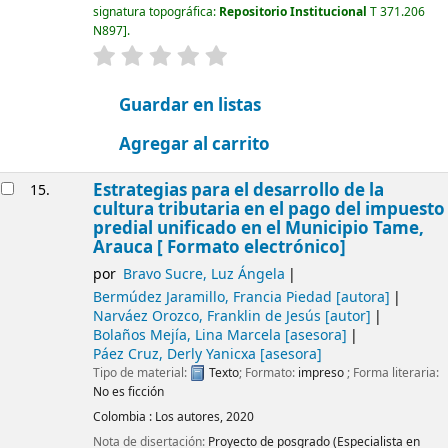
signatura topográfica:
Repositorio Institucional
T 371.206
N897
.
valoración
Valoración media: 0.0 de 5 estrellas
Guardar en listas
Agregar al carrito
Estrategias para el desarrollo de la
15.
cultura tributaria en el pago del impuesto
predial unificado en el Municipio Tame,
Arauca [ Formato electrónico]
por
Bravo Sucre, Luz Ángela
Bermúdez Jaramillo, Francia Piedad
[autora]
Narváez Orozco, Franklin de Jesús
[autor]
Bolaños Mejía, Lina Marcela
[asesora]
Páez Cruz, Derly Yanicxa
[asesora]
Tipo de material:
Texto
; Formato:
impreso
; Forma literaria:
No es ficción
Colombia :
Los autores,
2020
Nota de disertación:
Proyecto de posgrado (Especialista en