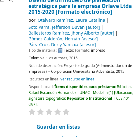
Diseño de un modelo de planeación
4.
estratégica para la empresa Orlave Ltda
2015-2020 [Formato electrónico]
por
Otálvaro Ramírez, Laura Catalina
Soto Parra, Jefferson Duvan
[autor]
Ballesteros Ramírez, Jhony Alberto
[autor]
Gómez Calderón, Hernán
[asesor]
Páez Cruz, Derly Yanicxa
[asesor]
Tipo de material:
Texto
; Formato:
impreso
Colombia :
Los autores,
2015
Nota de disertación:
Proyecto de grado (Administrador (a) de
Empresas) -- Corporación Universitaria Adventista, 2015
Recursos en línea:
Ver recurso en línea
Disponibilidad:
Ítems disponibles para préstamo:
Biblioteca
Rafael Escandón Hernández - UNAC - Medellín
(1)
Ubicación,
signatura topográfica:
Repositorio Institucional
T 658.401
O87
.
valoración
Valoración media: 0.0 de 5 estrellas
Guardar en listas