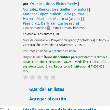
por
Ortiz Martínez, Bleidy Yorely
González Ramos, José Guillermo
[autor]
Marenco López, Yulieth Paola
[autora]
Herrera Martínez, Mauricio
[asesor]
Páez Cruz, Derly Yanicxa
[asesora]
Tipo de material:
Texto
; Formato:
impreso
Colombia :
Los autores,
2015
Nota de disertación:
Proyecto de grado (Contador (a) Público) --
Corporación Universitaria Adventista, 2015
Recursos en línea:
Ver recurso en línea
Disponibilidad:
Ítems disponibles para préstamo:
Biblioteca
Rafael Escandón Hernández - UNAC - Medellín
(1)
Ubicación,
signatura topográfica:
Repositorio Institucional
T 657.458
O77
.
valoración
Valoración media: 0.0 de 5 estrellas
Guardar en listas
Agregar al carrito