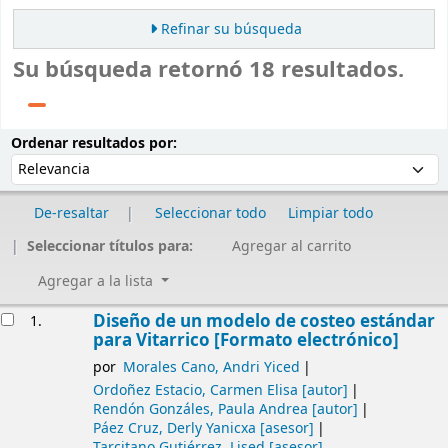
Refinar su búsqueda
Su búsqueda retornó 18 resultados.
Ordenar
Ordenar por:
Ordenar resultados por:
De-resaltar
Seleccionar todo
Limpiar todo
Seleccionar títulos para:
Agregar al carrito
Agregar a la lista
Resultados
Diseño de un modelo de costeo estándar
1.
para Vitarrico [Formato electrónico]
por
Morales Cano, Andri Yiced
Ordoñez Estacio, Carmen Elisa
[autor]
Rendón Gonzáles, Paula Andrea
[autor]
Páez Cruz, Derly Yanicxa
[asesor]
Tarcitano Gutiérrez, Lised
[asesor]