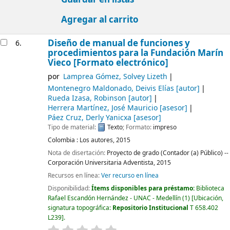
Agregar al carrito
Diseño de manual de funciones y
6.
procedimientos para la Fundación Marín
Vieco [Formato electrónico]
por
Lamprea Gómez, Solvey Lizeth
Montenegro Maldonado, Deivis Elías
[autor]
Rueda Izasa, Robinson
[autor]
Herrera Martínez, José Mauricio
[asesor]
Páez Cruz, Derly Yanicxa
[asesor]
Tipo de material:
Texto
; Formato:
impreso
Colombia :
Los autores,
2015
Nota de disertación:
Proyecto de grado (Contador (a) Público) --
Corporación Universitaria Adventista, 2015
Recursos en línea:
Ver recurso en línea
Disponibilidad:
Ítems disponibles para préstamo:
Biblioteca
Rafael Escandón Hernández - UNAC - Medellín
(1)
Ubicación,
signatura topográfica:
Repositorio Institucional
T 658.402
L239
.