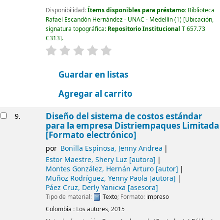
Disponibilidad:
Ítems disponibles para préstamo:
Biblioteca
Rafael Escandón Hernández - UNAC - Medellín
(1)
Ubicación,
signatura topográfica:
Repositorio Institucional
T 657.73
C313
.
valoración
Valoración media: 0.0 de 5 estrellas
Guardar en listas
Agregar al carrito
Diseño del sistema de costos estándar
9.
para la empresa Distriempaques Limitada
[Formato electrónico]
por
Bonilla Espinosa, Jenny Andrea
Estor Maestre, Shery Luz
[autora]
Montes González, Hernán Arturo
[autor]
Muñoz Rodríguez, Yenny Paola
[autora]
Páez Cruz, Derly Yanicxa
[asesora]
Tipo de material:
Texto
; Formato:
impreso
Colombia :
Los autores,
2015