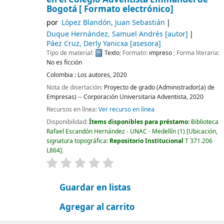
Bogotá [ Formato electrónico]
por
López Blandón, Juan Sebastián
Duque Hernández, Samuel Andrés
[autor]
Páez Cruz, Derly Yanicxa
[asesora]
Tipo de material:
Texto
; Formato:
impreso
; Forma literaria:
No es ficción
Colombia :
Los autores,
2020
Nota de disertación:
Proyecto de grado (Administrador(a) de
Empresas) -- Corporación Universitaria Adventista, 2020
Recursos en línea:
Ver recurso en línea
Disponibilidad:
Ítems disponibles para préstamo:
Biblioteca
Rafael Escandón Hernández - UNAC - Medellín
(1)
Ubicación,
signatura topográfica:
Repositorio Institucional
T 371.206
L864
.
valoración
Valoración media: 0.0 de 5 estrellas
Guardar en listas
Agregar al carrito