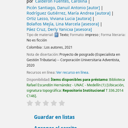
por
Calderón Fuentes, Carolina
Picón Santiago, Danuil Antonio
[autor]
Rodríguez Gutiérrez, María Andrea
[autora]
Ortiz Lasso, Viviana Lucia
[autora]
Bolaños Mejía, Lina Marcela
[asesora]
Páez Cruz, Derly Yanicxa
[asesora]
Tipo de material:
Texto
; Formato:
impreso
; Forma literaria:
No es ficción
Colombia :
Los autores,
2021
Nota de disertación:
Proyecto de posgrado (Especialista en
Gestión Tributaria) -- Corporación Universitaria Adventista,
2020
Recursos en línea:
Ver recurso en línea.
Disponibilidad:
Ítems disponibles para préstamo:
Biblioteca
Rafael Escandón Hernández - UNAC - Medellín
(1)
Ubicación,
signatura topográfica:
Repositorio Institucional
T 336.2014
C146
.
valoración
Valoración media: 0.0 de 5 estrellas
Guardar en listas