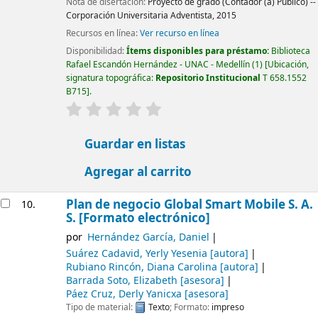
Nota de disertación:
Proyecto de grado (Contador (a) Público) --
Corporación Universitaria Adventista, 2015
Recursos en línea:
Ver recurso en línea
Disponibilidad:
Ítems disponibles para préstamo:
Biblioteca
Rafael Escandón Hernández - UNAC - Medellín
(1)
Ubicación,
signatura topográfica:
Repositorio Institucional
T 658.1552
B715
.
valoración
Valoración media: 0.0 de 5 estrellas
Guardar en listas
Agregar al carrito
Plan de negocio Global Smart Mobile S. A.
10.
S. [Formato electrónico]
por
Hernández García, Daniel
Suárez Cadavid, Yerly Yesenia
[autora]
Rubiano Rincón, Diana Carolina
[autora]
Barrada Soto, Elizabeth
[asesora]
Páez Cruz, Derly Yanicxa
[asesora]
Tipo de material:
Texto
; Formato:
impreso