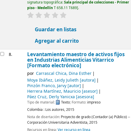
signatura topográfica:
Sala principal de colecciones - Primer
piso - Medellín
T 658.11 T689
.
valoración
Valoración media: 0.0 de 5 estrellas
Guardar en listas
Agregar al carrito
Levantamiento maestro de activos fijos
8.
en Industrias Alimenticias Vitarrico
[Formato electrónico]
por
Carrascal Chica, Dina Esther
Moya Ibáñez, Leidy Julieth
[autora]
Pinzón Franco, Jarvy
[autor]
Herrera Martínez, Mauricio
[asesor]
Páez Cruz, Derly Yanicxa
[asesora]
Tipo de material:
Texto
; Formato:
impreso
Colombia :
Los autores,
2015
Nota de disertación:
Proyecto de grado (Contador (a) Público) --
Corporación Universitaria Adventista, 2015
Recursos en línea:
Ver recurso en línea