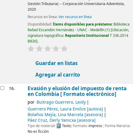
Gestión Tributaria) -- Corporación Universitaria Adventista,
2020
Recursos en línea:
Ver recurso en línea
Disponibilidad:
Ítems disponibles para préstamo:
Biblioteca
Rafael Escandón Hernández - UNAC - Medellín
(1)
Ubicación,
signatura topográfica:
Repositorio Institucional
T 336.2014
B826
.
valoración
Valoración media: 0.0 de 5 estrellas
Guardar en listas
Agregar al carrito
Evasión y elusión del impuesto de renta
16.
en Colombia [ Formato electrónico]
por
Buitrago Guerrero, Leidy
Guerrero Pérez, Laura Emilce
[autora]
Bolaños Mejía, Lina Marcela
[asesora]
Páez Cruz, Derly Yanicxa
[asesora]
Tipo de material:
Texto
; Formato:
impreso
; Forma literaria:
No es ficción