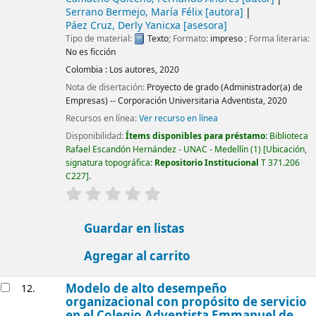
Serrano Bermejo, María Félix
[autora]
Páez Cruz, Derly Yanicxa
[asesora]
Tipo de material:
Texto
; Formato:
impreso
; Forma literaria:
No es ficción
Colombia :
Los autores,
2020
Nota de disertación:
Proyecto de grado (Administrador(a) de
Empresas) -- Corporación Universitaria Adventista, 2020
Recursos en línea:
Ver recurso en línea
Disponibilidad:
Ítems disponibles para préstamo:
Biblioteca
Rafael Escandón Hernández - UNAC - Medellín
(1)
Ubicación,
signatura topográfica:
Repositorio Institucional
T 371.206
C227
.
valoración
Valoración media: 0.0 de 5 estrellas
Guardar en listas
Agregar al carrito
Modelo de alto desempeño
12.
organizacional con propósito de servicio
en el Colegio Adventista Emmanuel de