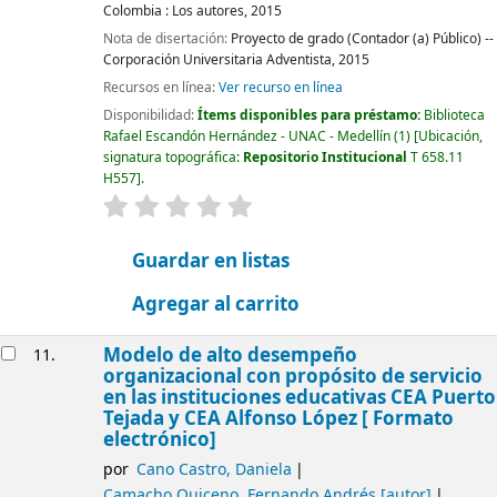
Colombia :
Los autores,
2015
Nota de disertación:
Proyecto de grado (Contador (a) Público) --
Corporación Universitaria Adventista, 2015
Recursos en línea:
Ver recurso en línea
Disponibilidad:
Ítems disponibles para préstamo:
Biblioteca
Rafael Escandón Hernández - UNAC - Medellín
(1)
Ubicación,
signatura topográfica:
Repositorio Institucional
T 658.11
H557
.
valoración
Valoración media: 0.0 de 5 estrellas
Guardar en listas
Agregar al carrito
Modelo de alto desempeño
11.
organizacional con propósito de servicio
en las instituciones educativas CEA Puerto
Tejada y CEA Alfonso López [ Formato
electrónico]
por
Cano Castro, Daniela
Camacho Quiceno, Fernando Andrés
[autor]