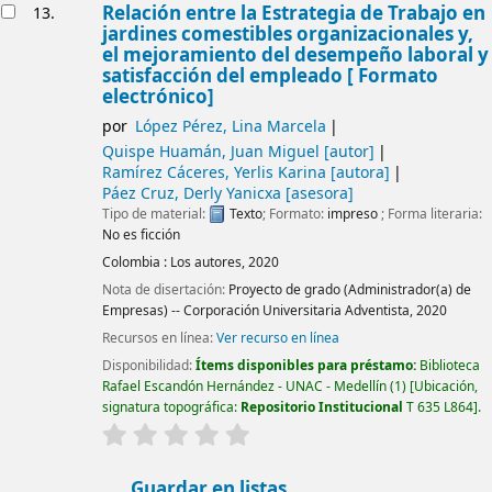
Relación entre la Estrategia de Trabajo en
13.
jardines comestibles organizacionales y,
el mejoramiento del desempeño laboral y
satisfacción del empleado [ Formato
electrónico]
por
López Pérez, Lina Marcela
Quispe Huamán, Juan Miguel
[autor]
Ramírez Cáceres, Yerlis Karina
[autora]
Páez Cruz, Derly Yanicxa
[asesora]
Tipo de material:
Texto
; Formato:
impreso
; Forma literaria:
No es ficción
Colombia :
Los autores,
2020
Nota de disertación:
Proyecto de grado (Administrador(a) de
Empresas) -- Corporación Universitaria Adventista, 2020
Recursos en línea:
Ver recurso en línea
Disponibilidad:
Ítems disponibles para préstamo:
Biblioteca
Rafael Escandón Hernández - UNAC - Medellín
(1)
Ubicación,
signatura topográfica:
Repositorio Institucional
T 635 L864
.
valoración
Valoración media: 0.0 de 5 estrellas
Guardar en listas