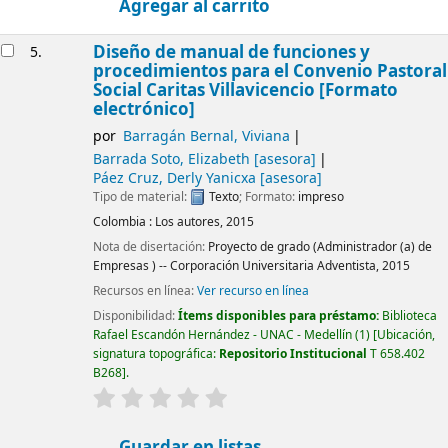
Agregar al carrito
Diseño de manual de funciones y
5.
procedimientos para el Convenio Pastoral
Social Caritas Villavicencio [Formato
electrónico]
por
Barragán Bernal, Viviana
Barrada Soto, Elizabeth
[asesora]
Páez Cruz, Derly Yanicxa
[asesora]
Tipo de material:
Texto
; Formato:
impreso
Colombia :
Los autores,
2015
Nota de disertación:
Proyecto de grado (Administrador (a) de
Empresas ) -- Corporación Universitaria Adventista, 2015
Recursos en línea:
Ver recurso en línea
Disponibilidad:
Ítems disponibles para préstamo:
Biblioteca
Rafael Escandón Hernández - UNAC - Medellín
(1)
Ubicación,
signatura topográfica:
Repositorio Institucional
T 658.402
B268
.
valoración
Valoración media: 0.0 de 5 estrellas
Guardar en listas