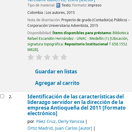
Tipo de material:
Texto
; Formato:
impreso
Colombia :
Los autores,
2015
Nota de disertación:
Proyecto de grado (Contador(a) Público) --
Corporación Universitaria Adventista, 2015
Disponibilidad:
Ítems disponibles para préstamo:
Biblioteca
Rafael Escandón Hernández - UNAC - Medellín
(1)
Ubicación,
signatura topográfica:
Repositorio Institucional
T 658.1552
M828
.
valoración
Valoración media: 0.0 de 5 estrellas
Guardar en listas
Agregar al carrito
Identificación de las características del
2.
liderazgo servidor en la dirección de la
empresa Antioqueña del 2011 [Formato
electrónico]
por
Páez Cruz, Derly Yanicxa
Ortiz Madrid, Juan Carlos
[autor]