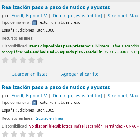
Realización paso a paso de nudos y ayustes
por
Friedl, Egmont M
Domingo, Jesús
[editor]
Strempel, Max
Tipo de material:
Texto
; Formato:
impreso
España :
Ediciones Tutor,
2006
Recursos en línea:
_
Disponibilidad:
Ítems disponibles para préstamo:
Biblioteca Rafael Escandón
topográfica:
Sala audiovisual - Segundo piso - Medellín
DVD 623.8882 F911
valoración
Valoración media: 0.0 de 5 estrellas
Guardar en listas
Agregar al carrito
Realización paso a paso de nudos y ayustes
por
Friedl, Egmont M
Domingo, Jesús
[editor]
Strempel, Max
Tipo de material:
Texto
; Formato:
impreso
España :
Ediciones Tutor,
2005
Recursos en línea:
Recurso en línea
Disponibilidad:
No disponible:
Biblioteca Rafael Escandón Hernández - UNAC - 
valoración
Valoración media: 0.0 de 5 estrellas