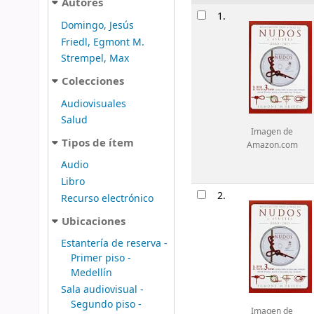
Autores
Resultados
1.
Domingo, Jesús
Friedl, Egmont M.
Strempel, Max
Colecciones
Audiovisuales
Salud
Imagen de
Tipos de ítem
Amazon.com
Audio
Libro
2.
Recurso electrónico
Ubicaciones
Estantería de reserva -
Primer piso -
Medellín
Sala audiovisual -
Segundo piso -
Imagen de