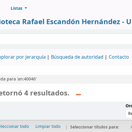
Listas
lioteca Rafael Escandón Hernández - 
álogo
xplorar por jerarquía
Búsqueda de autoridad
Contacto
da para 'an:40046'
etornó 4 resultados.
Ord
eleccionar todo
Limpiar todo
Seleccionar títulos para:
A