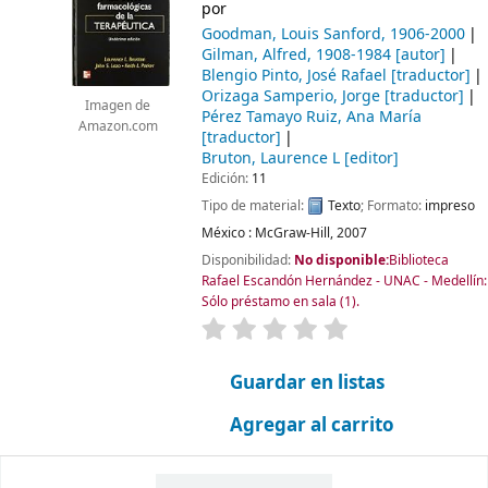
por
Goodman, Louis Sanford
, 1906-2000
Gilman, Alfred
, 1908-1984
[autor]
Blengio Pinto, José Rafael
[traductor]
Orizaga Samperio, Jorge
[traductor]
Imagen de
Pérez Tamayo Ruiz, Ana María
Amazon.com
[traductor]
Bruton, Laurence L
[editor]
Edición:
11
Tipo de material:
Texto
; Formato:
impreso
México :
McGraw-Hill,
2007
Disponibilidad:
No disponible:
Biblioteca
Rafael Escandón Hernández - UNAC - Medellín:
Sólo préstamo en sala
(1).
valoración
Valoración media: 0.0 d
Guardar en listas
Agregar al carrito