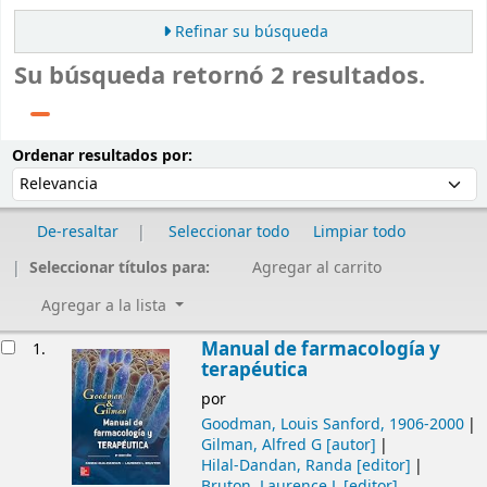
Refinar su búsqueda
Su búsqueda retornó 2 resultados.
Ordenar
Ordenar por:
Ordenar resultados por:
De-resaltar
Seleccionar todo
Limpiar todo
Seleccionar títulos para:
Agregar al carrito
Agregar a la lista
Resultados
Manual de farmacología y
1.
terapéutica
por
Goodman, Louis Sanford
, 1906-2000
Gilman, Alfred G
[autor]
Hilal-Dandan, Randa
[editor]
Bruton, Laurence L
[editor]