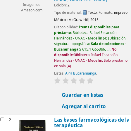
Imagen de
Edición:
2
Amazon.com
Tipo de material:
Texto
; Formato:
impreso
México :
McGraw-Hill,
2015
Disponibilidad:
Ítems disponibles para
préstamo:
Biblioteca Rafael Escandón
Hernández - UNAC - Medellín
(4)
Ubicación,
signatura topográfica:
Sala de colecciones -
Bucaramanga
S 615.1 G653b6, ..
.
No
disponible:
Biblioteca Rafael Escandón
Hernández - UNAC - Medellín: Sólo préstamo
en sala
(4).
Listas:
APH Bucaramanga
.
valoración
Valoración media: 0.0 d
Guardar en listas
Agregar al carrito
Las bases farmacológicas de la
2.
terapéutica