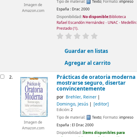
Tipo de material:
Texto
; Formato:
impreso
Imagen de
España :
Drac
2000
Amazon.com
Disponibilidad:
No disponible:
Biblioteca
Rafael Escandón Hernández - UNAC - Medellín:
Prestado
(1).
valoración
Valoración media: 0.0 d
Guardar en listas
Agregar al carrito
Prácticas de oratoria moderna
2.
mostrarse seguro, disertar
convincentemente
por
Brehler, Reiner
Domingo, Jesús
[editor]
Edición:
2
Tipo de material:
Texto
; Formato:
impreso
Imagen de
España :
El Drac
2000
Amazon.com
Disponibilidad:
Ítems disponibles para