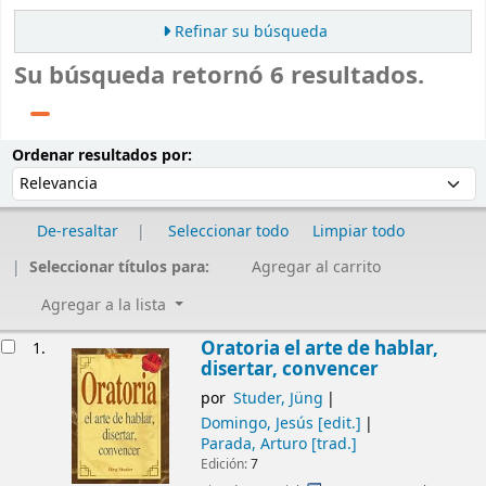
Refinar su búsqueda
Su búsqueda retornó 6 resultados.
Ordenar
Ordenar por:
Ordenar resultados por:
De-resaltar
Seleccionar todo
Limpiar todo
Seleccionar títulos para:
Agregar al carrito
Agregar a la lista
Resultados
Oratoria el arte de hablar,
1.
disertar, convencer
por
Studer, Jüng
Domingo, Jesús
[edit.]
Parada, Arturo
[trad.]
Edición:
7