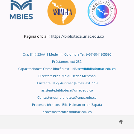
:
Página oficial
https://biblioteca.unac.edu.co
Cra. 84 # 33AA-1 Medellín, Colombia Tel. (+57)6044805590
Préstamos: ext 252,
Capacitaciones: Oscar Rincón ext. 146
servibiblio@unac.edu.co
Director: Prof. Melquisedec Merchan
Asistente: Niky Aurimar Jaimes ext. 118
asistente.biblioteca@unac.edu.co
Contactenos:
biblioteca@unac.edu.co
Procesos técnicos: Bib. Helman Arion Zapata
procesos.tecnicos@unac.edu.co