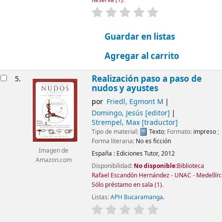
valoración
Valoración media: 0.0 d
Guardar en listas
Agregar al carrito
Realización paso a paso de
5.
nudos y ayustes
por
Friedl, Egmont M
Domingo, Jesús
[editor]
Strempel, Max
[traductor]
Tipo de material:
Texto
; Formato:
impreso
;
Forma literaria:
No es ficción
Imagen de
España :
Ediciones Tutor,
2012
Amazon.com
Disponibilidad:
No disponible:
Biblioteca
Rafael Escandón Hernández - UNAC - Medellín:
Sólo préstamo en sala
(1).
Listas:
APH Bucaramanga
.
valoración
Valoración media: 0.0 d