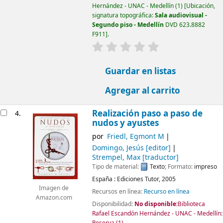
Hernández - UNAC - Medellín
(1)
Ubicación,
signatura topográfica:
Sala audiovisual -
Segundo piso - Medellín
DVD 623.8882
F911
.
valoración
Valoración media: 0.0 d
Guardar en listas
Agregar al carrito
Realización paso a paso de
4.
nudos y ayustes
por
Friedl, Egmont M
Domingo, Jesús
[editor]
Strempel, Max
[traductor]
Tipo de material:
Texto
; Formato:
impreso
España :
Ediciones Tutor,
2005
Imagen de
Recursos en línea:
Recurso en línea
Amazon.com
Disponibilidad:
No disponible:
Biblioteca
Rafael Escandón Hernández - UNAC - Medellín:
Reserva
(1).