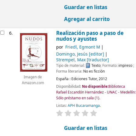
Guardar en listas
Agregar al carrito
Realización paso a paso de
6.
nudos y ayustes
por
Friedl, Egmont M
Domingo, Jesús
[editor]
Strempel, Max
[traductor]
Tipo de material:
Texto
; Formato:
impreso
;
Forma literaria:
No es ficción
Imagen de
España :
Ediciones Tutor,
2012
Amazon.com
Disponibilidad:
No disponible:
Biblioteca
Rafael Escandón Hernández - UNAC - Medellín:
Sólo préstamo en sala
(1).
Listas:
APH Bucaramanga
.
valoración
Valoración media: 0.0 d
Guardar en listas