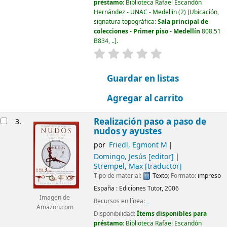
préstamo:
Biblioteca Rafael Escandón
Hernández - UNAC - Medellín
(2)
Ubicación,
signatura topográfica:
Sala principal de
colecciones - Primer piso - Medellín
808.51
B834, ..
.
valoración
Valoración media: 0.0 d
Guardar en listas
Agregar al carrito
Realización paso a paso de
3.
nudos y ayustes
por
Friedl, Egmont M
Domingo, Jesús
[editor]
Strempel, Max
[traductor]
Tipo de material:
Texto
; Formato:
impreso
España :
Ediciones Tutor,
2006
Imagen de
Recursos en línea:
_
Amazon.com
Disponibilidad:
Ítems disponibles para
préstamo:
Biblioteca Rafael Escandón