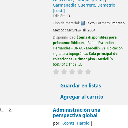
Garmanedia Guerrero, Demetrio
[trad.]
Edición:
13
Tipo de material:
Texto
; Formato:
impreso
México :
McGraw-Hill
2004
Disponibilidad:
Ítems disponibles para
préstamo:
Biblioteca Rafael Escandón
Hernández - UNAC - Medellín
(7)
Ubicación,
signatura topográfica:
Sala principal de
colecciones - Primer piso - Medellín
658.4012 T468, ..
.
valoración
Valoración media: 0.0 d
Guardar en listas
Agregar al carrito
Administración una
2.
perspectiva global
por
Koontz, Harold