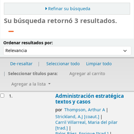
Refinar su búsqueda
Su búsqueda retornó 3 resultados.
Ordenar
Ordenar por:
Ordenar resultados por:
De-resaltar
Seleccionar todo
Limpiar todo
Seleccionar títulos para:
Agregar al carrito
Agregar a la lista
Resultados
Administración estratégica
1.
textos y casos
por
Thompson, Arthur A
Strickland, A.J
[coaut.]
Carril Villarreal, Maria del pilar
[trad.]
Palos Báez, Enrique
[trad.]