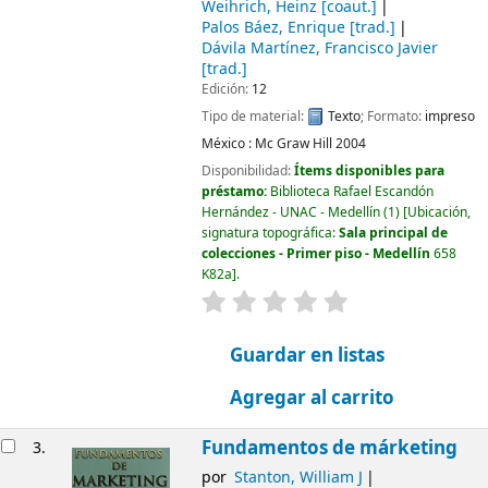
Weihrich, Heinz
[coaut.]
Palos Báez, Enrique
[trad.]
Dávila Martínez, Francisco Javier
[trad.]
Edición:
12
Tipo de material:
Texto
; Formato:
impreso
México :
Mc Graw Hill
2004
Disponibilidad:
Ítems disponibles para
préstamo:
Biblioteca Rafael Escandón
Hernández - UNAC - Medellín
(1)
Ubicación,
signatura topográfica:
Sala principal de
colecciones - Primer piso - Medellín
658
K82a
.
valoración
Valoración media: 0.0 d
Guardar en listas
Agregar al carrito
Fundamentos de márketing
3.
por
Stanton, William J