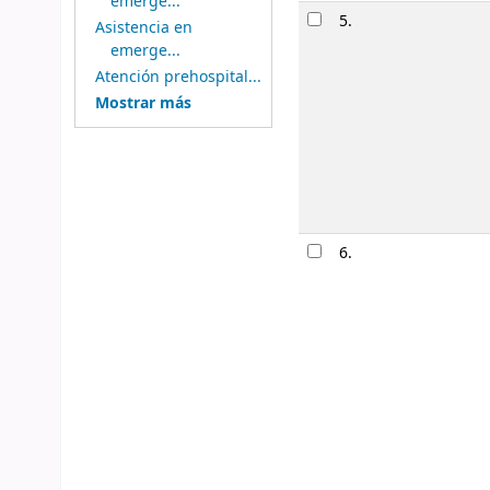
emerge...
5.
Asistencia en
emerge...
Atención prehospital...
Mostrar más
6.