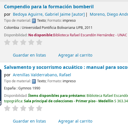
Compendio para la formación bomberil
por
Bedoya Aguirre, Gabriel Jaime
[autor]
Moreno, Diego And
Tipo de material:
Texto
; Formato:
impreso
Colombia :
Universidad Pontificia Bolivariana UPB,
2011
Disponibilidad:
No disponible:
Biblioteca Rafael Escandón Hernández - UNAC -
valoración
Valoración media: 0.0 de 5 estrellas
Guardar en listas
Agregar al carrito
Salvamento y socorrismo acuático : manual para soco
por
Arenillas Valderrabano, Rafael
Tipo de material:
Texto
; Formato:
impreso
España :
Gymnos
1990
Disponibilidad:
Ítems disponibles para préstamo:
Biblioteca Rafael Escand
topográfica:
Sala principal de colecciones - Primer piso - Medellín
S 363.3
valoración
Valoración media: 0.0 de 5 estrellas
Guardar en listas
Agregar al carrito