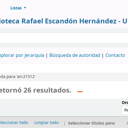
Listas
lioteca Rafael Escandón Hernández - 
álogo
xplorar por jerarquía
Búsqueda de autoridad
Contacto
da para 'an:21512'
etornó 26 resultados.
Ord
eleccionar todo
Limpiar todo
Seleccionar títulos para:
A