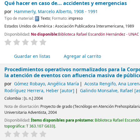
Qué hacer en caso de... accidentes y emergencias
por
Hammerly, Marcelo Alberto
, 1908 - 1991
Tipo de material:
Texto
; Formato:
impreso
Estados Unidos de América :
Asociación Publicadora Interamericana,
1989
Disponibilidad:
No disponible:
Biblioteca Rafael Escandón Hernández - UNAC -
valoración
Valoración media: 0.0 de 5 estrellas
Guardar en listas
Agregar al carrito
Procedimientos operativos normalizados para la Corp
la atención de eventos con afluencia masiva de públic
por
Gómez Robayo, Angélica María
Acosta Rengifo, Ana Loren
Rodríguez Herrera, Heber
[autor]
Galindo Monsalve, Rafael
[as
Colombia :
[s. n.]
2004
Nota de disertación:
Proyecto de grado (Tecnólogo en Atención Prehospitalari
Universitaria Adventista, 2004
Disponibilidad:
Ítems disponibles para préstamo:
Biblioteca Rafael Escand
topográfica:
T 363.107 G633
.
valoración
Valoración media: 0.0 de 5 estrellas