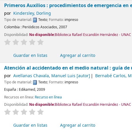
Primeros Auxilios : procedimientos de emergencia en el
por
Kindersley, Dorling
Tipo de material:
Texto
; Formato:
impreso
Colombia :
Periódicos Asociados,
2007
Disponibilidad:
No disponible:
Biblioteca Rafael Escandón Hernández - UNAC -
valoración
Valoración media: 0.0 de 5 estrellas
Guardar en listas
Agregar al carrito
Atención al accidentado en el medio natural : guía de
por
Avellanas Chavala, Manuel Luis
[autor]
Bernabé Carlos, M
Tipo de material:
Texto
; Formato:
impreso
España :
Edikamed,
2009
Recursos en línea:
Recurso en línea
Disponibilidad:
No disponible:
Biblioteca Rafael Escandón Hernández - UNAC 
valoración
Valoración media: 0.0 de 5 estrellas
Guardar en listas
Agregar al carrito