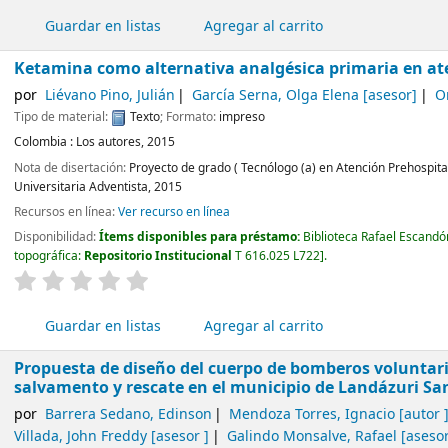
Guardar en listas
Agregar al carrito
Ketamina como alternativa analgésica primaria en ate
por
Liévano Pino, Julián
García Serna, Olga Elena
[asesor]
O
Tipo de material:
Texto
; Formato:
impreso
Colombia :
Los autores,
2015
Nota de disertación:
Proyecto de grado ( Tecnólogo (a) en Atención Prehospit
Universitaria Adventista, 2015
Recursos en línea:
Ver recurso en línea
Disponibilidad:
Ítems disponibles para préstamo:
Biblioteca Rafael Escand
topográfica:
Repositorio Institucional
T 616.025 L722
.
valoración
Valoración media: 0.0 de 5 estrellas
Guardar en listas
Agregar al carrito
Propuesta de diseño del cuerpo de bomberos voluntario
salvamento y rescate en el municipio de Landázuri S
por
Barrera Sedano, Edinson
Mendoza Torres, Ignacio
[autor 
Villada, John Freddy
[asesor ]
Galindo Monsalve, Rafael
[asesor