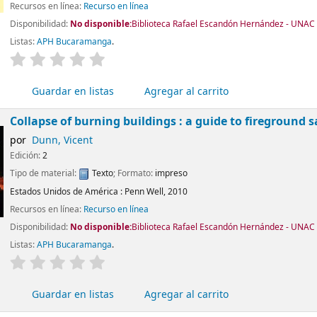
Recursos en línea:
Recurso en línea
Disponibilidad:
No disponible:
Biblioteca Rafael Escandón Hernández - UNAC -
Listas:
APH Bucaramanga
.
valoración
Valoración media: 0.0 de 5 estrellas
Guardar en listas
Agregar al carrito
Collapse of burning buildings : a guide to fireground s
por
Dunn, Vicent
Edición:
2
Tipo de material:
Texto
; Formato:
impreso
Estados Unidos de América :
Penn Well,
2010
Recursos en línea:
Recurso en línea
Disponibilidad:
No disponible:
Biblioteca Rafael Escandón Hernández - UNAC -
Listas:
APH Bucaramanga
.
valoración
Valoración media: 0.0 de 5 estrellas
Guardar en listas
Agregar al carrito