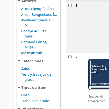
Autores
Resultados
1.
Acosta Rengifo, Ana ...
Arruti Bengoetxea, Í...
Avellanas Chavala,
M...
Bedoya Aguirre,
Gabr...
Bernabé Carlos,
Migu...
Mostrar más
2.
Colecciones
Salud
Tesis y trabajos de
grado
Tipos de ítem
Libro
Imagen de
Trabajo de grado
Amazon.com
Ubicaciones