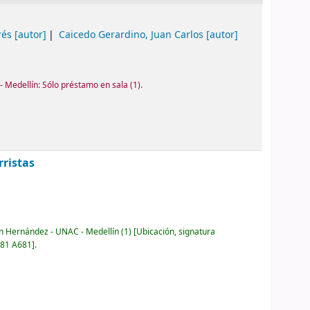
rés
[autor]
Caicedo Gerardino, Juan Carlos
[autor]
 Medellín: Sólo préstamo en sala
(1).
rristas
ón Hernández - UNAC - Medellín
(1)
Ubicación, signatura
481 A681
.