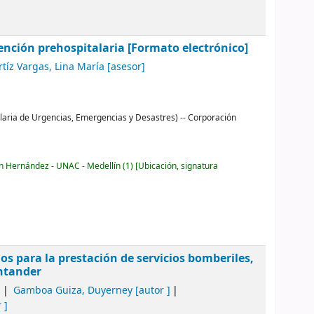
nción prehospitalaria [Formato electrónico]
rtíz Vargas, Lina María
[asesor]
alaria de Urgencias, Emergencias y Desastres) -- Corporación
ón Hernández - UNAC - Medellín
(1)
Ubicación, signatura
s para la prestación de servicios bomberiles,
antander
]
Gamboa Guiza, Duyerney
[autor ]
 ]