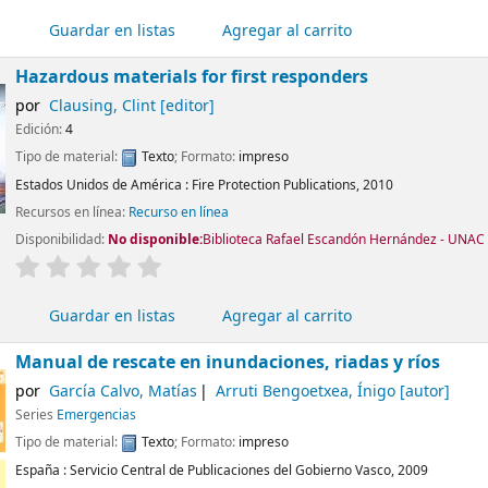
Guardar en listas
Agregar al carrito
Hazardous materials for first responders
por
Clausing, Clint
[editor]
Edición:
4
Tipo de material:
Texto
; Formato:
impreso
Estados Unidos de América :
Fire Protection Publications,
2010
Recursos en línea:
Recurso en línea
Disponibilidad:
No disponible:
Biblioteca Rafael Escandón Hernández - UNAC 
valoración
Valoración media: 0.0 de 5 estrellas
Guardar en listas
Agregar al carrito
Manual de rescate en inundaciones, riadas y ríos
por
García Calvo, Matías
Arruti Bengoetxea, Ínigo
[autor]
Series
Emergencias
Tipo de material:
Texto
; Formato:
impreso
España :
Servicio Central de Publicaciones del Gobierno Vasco,
2009