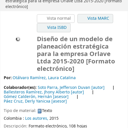
estratégica para la empresa Orlave Ltda 2015-2020 [Formato
electrónico]
Vista normal
Vista MARC
Vista ISBD
Diseño de un modelo de
planeación estratégica
para la empresa Orlave
Ltda 2015-2020 [Formato
electrónico]
Por:
Otálvaro Ramírez, Laura Catalina
Colaborador(es):
Soto Parra, Jefferson Duvan
[autor]
Ballesteros Ramírez, Jhony Alberto
[autor]
Gómez Calderón, Hernán
[asesor]
Páez Cruz, Derly Yanicxa
[asesor]
Tipo de material:
Texto
Colombia :
Los autores,
2015
Descripción:
Formato electrónico, 108 hojas