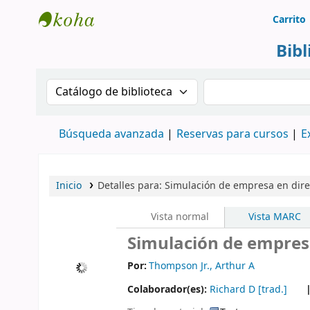
Carrito
Biblioteca Rafael Escandón Hernández
Bib
Buscar en el catálogo por:
Buscar en el cat
Búsqueda avanzada
Reservas para cursos
E
Inicio
Detalles para:
Simulación de empresa en dire
Vista normal
Vista MARC
Simulación de empresa
Por:
Thompson Jr., Arthur A
Colaborador(es):
Richard D
[trad.]