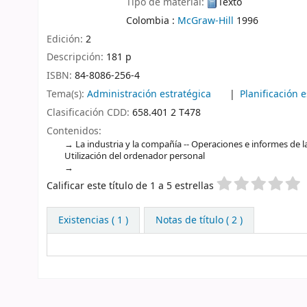
Tipo de material:
Texto
Colombia :
McGraw-Hill
1996
Edición:
2
Descripción:
181 p
ISBN:
84-8086-256-4
Tema(s):
Administración estratégica
Planificación 
Clasificación CDD:
658.401 2 T478
Contenidos:
La industria y la compañía -- Operaciones e informes de la
Utilización del ordenador personal
Valoración
Calificar este título de 1 a 5 estrellas
Existencias
( 1 )
Notas de título ( 2 )