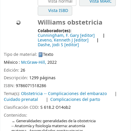
Vista normal
Vista MARC
Vista ISBD
Williams obstetricia
Colaborador(es):
Cunningham, F. Gary
[editor]
Leveno, Kenneth J
[editor]
Dashe, Jodi S
[editor]
Tipo de material:
Texto
México :
McGraw-Hill,
2022
Edición:
26
Descripción:
1299 páginas
ISBN:
9786071518286
Tema(s):
Obstetricia -- Complicaciones del embarazo
Cuidado prenatal
Complicaciones del parto
Clasificación CDD:
S 618.2 O14ob2
Contenidos:
Generalidades: generalidades de la obstetricia
-- Anatomía y fisiología materna: anatomía
materna - Anormalidades genitourinarias