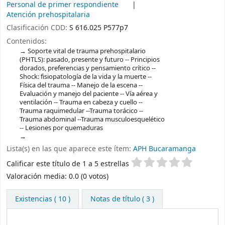
Personal de primer respondiente
Atención prehospitalaria
Clasificación CDD:
S 616.025 P577p7
Contenidos:
Soporte vital de trauma prehospitalario
(PHTLS): pasado, presente y futuro -- Principios
dorados, preferencias y pensamiento crítico --
Shock: fisiopatología de la vida y la muerte --
Física del trauma -- Manejo de la escena --
Evaluación y manejo del paciente -- Vía aérea y
ventilación -- Trauma en cabeza y cuello --
Trauma raquimedular --Trauma torácico --
Trauma abdominal --Trauma musculoesquelético
-- Lesiones por quemaduras
Lista(s) en las que aparece este ítem:
APH Bucaramanga
Valoración
Calificar este título de 1 a 5 estrellas
Valoración media: 0.0 (0 votos)
Existencias
( 10 )
Notas de título ( 3 )