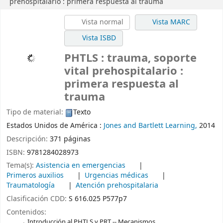
prehospitalario :
primera respuesta al trauma
Vista normal
Vista MARC
Vista ISBD
PHTLS : trauma, soporte
vital prehospitalario :
primera respuesta al
trauma
Tipo de material:
Texto
Estados Unidos de América :
Jones and Bartlett Learning,
2014
Descripción:
371 páginas
ISBN:
9781284028973
Tema(s):
Asistencia en emergencias
Primeros auxilios
Urgencias médicas
Traumatología
Atención prehospitalaria
Clasificación CDD:
S 616.025 P577p7
Contenidos:
Introducción al PHTLS y PRT -- Mecanismos