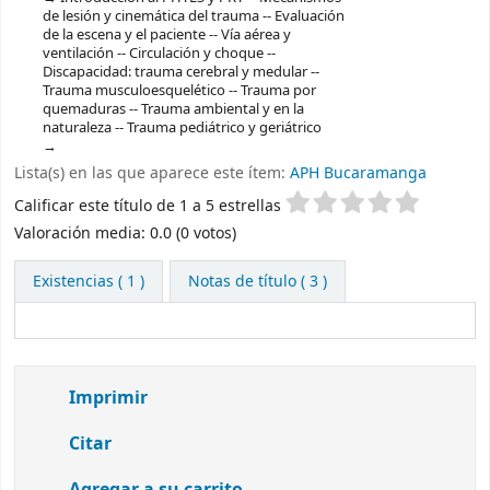
de lesión y cinemática del trauma -- Evaluación
de la escena y el paciente -- Vía aérea y
ventilación -- Circulación y choque --
Discapacidad: trauma cerebral y medular --
Trauma musculoesquelético -- Trauma por
quemaduras -- Trauma ambiental y en la
naturaleza -- Trauma pediátrico y geriátrico
Lista(s) en las que aparece este ítem:
APH Bucaramanga
Valoración
Calificar este título de 1 a 5 estrellas
Valoración media: 0.0 (0 votos)
Existencias
( 1 )
Notas de título ( 3 )
Imprimir
Citar