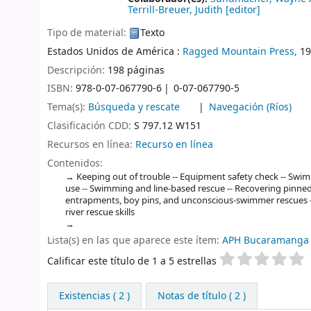
Terrill-Breuer, Judith
[editor]
Tipo de material:
Texto
Estados Unidos de América :
Ragged Mountain Press,
19
Descripción:
198 páginas
ISBN:
978-0-07-067790-6
0-07-067790-5
Tema(s):
Búsqueda y rescate
Navegación (Ríos)
Clasificación CDD:
S 797.12 W151
Recursos en línea:
Recurso en línea
Contenidos:
Keeping out of trouble -- Equipment safety check -- Swi
use -- Swimming and line-based rescue -- Recovering pinned 
entrapments, boy pins, and unconscious-swimmer rescues -- 
river rescue skills
Lista(s) en las que aparece este ítem:
APH Bucaramanga
Valoración
Calificar este título de 1 a 5 estrellas
Existencias
( 2 )
Notas de título ( 2 )