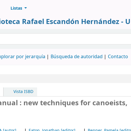
Listas
lioteca Rafael Escandón Hernández - 
álogo
xplorar por jerarquía
Búsqueda de autoridad
Contacto
Vista ISBD
ual : new techniques for canoeists,
A
[autor]
Eaton, Jonathan
[editor]
Benner, Pamela
[edito