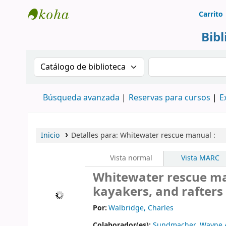
Carrito
Biblioteca Rafael Escandón Hernández
Bib
Buscar en el catálogo por:
Buscar en el cat
Búsqueda avanzada
Reservas para cursos
E
Inicio
Detalles para:
Whitewater rescue manual :
Vista normal
Vista MARC
Whitewater rescue man
kayakers, and rafters
Por:
Walbridge, Charles
Colaborador(es):
Sundmacher, Wayne 