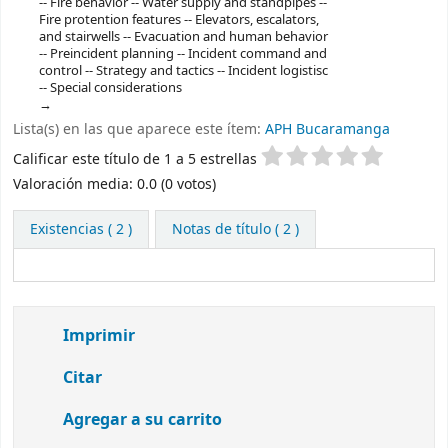
-- Fire behavior -- Water supply and standpipes --
Fire protention features -- Elevators, escalators,
and stairwells -- Evacuation and human behavior
-- Preincident planning -- Incident command and
control -- Strategy and tactics -- Incident logistisc
-- Special considerations
Lista(s) en las que aparece este ítem:
APH Bucaramanga
Valoración
Calificar este título de 1 a 5 estrellas
Valoración media: 0.0 (0 votos)
Existencias
( 2 )
Notas de título ( 2 )
Imprimir
Citar
Agregar a su carrito