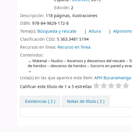
Edición:
2
Descripción:
118 páginas, ilustraciones
ISBN:
978-84-9829-172-8
Tema(s):
Búsqueda y rescate
Altura
Alpinism
Clasificación CDD:
S 363.3481 S194
Recursos en línea:
Recurso en línea
Contenidos:
Material -- Nudos -- Ascensos y descensos del rescate -- 
de heridos -- descenso de heridos -- Socorro en pared y evac
Lista(s) en las que aparece este ítem:
APH Bucaramanga
Valoración
Calificar este título de 1 a 5 estrellas
Existencias
( 2 )
Notas de título ( 2 )