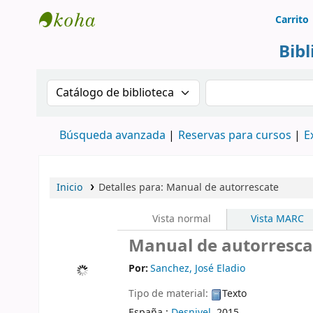
Carrito
Biblioteca Rafael Escandón Hernández
Bib
Buscar en el catálogo por:
Buscar en el cat
Búsqueda avanzada
Reservas para cursos
E
Inicio
Detalles para:
Manual de autorrescate
Vista normal
Vista MARC
Manual de autorresca
Por:
Sanchez, José Eladio
Tipo de material:
Texto
España :
Desnivel,
2015