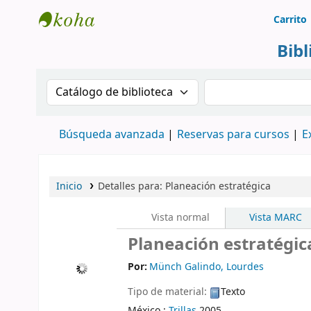
Carrito
Biblioteca Rafael Escandón Hernández
Bib
Buscar en el catálogo por:
Buscar en el cat
Búsqueda avanzada
Reservas para cursos
E
Inicio
Detalles para:
Planeación estratégica
Vista normal
Vista MARC
Planeación estratégica
Por:
Münch Galindo, Lourdes
Tipo de material:
Texto
México :
Trillas
2005