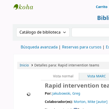
Carrito
Biblioteca Rafael Escandón Hernández
Bib
Buscar en el catálogo por:
Buscar en el cat
Búsqueda avanzada
Reservas para cursos
E
Inicio
Detalles para:
Rapid intervention teams
Vista normal
Vista MARC
Rapid intervention t
Por:
Jakubowski, Greg
Colaborador(es):
Morton, Mike
[autor]