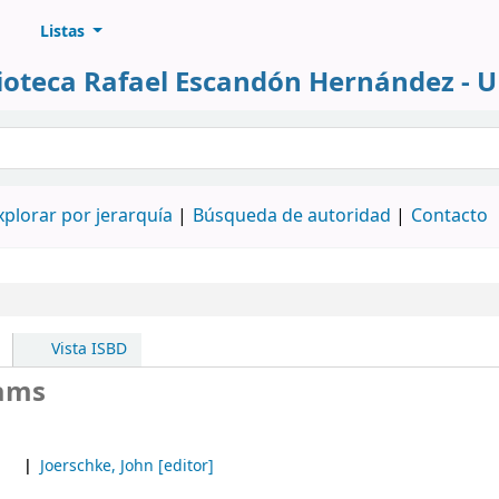
Listas
lioteca Rafael Escandón Hernández - 
álogo
xplorar por jerarquía
Búsqueda de autoridad
Contacto
Vista ISBD
eams
Joerschke, John
[editor]