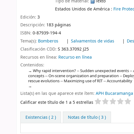
Tipo de material:
Texto
Estados Unidos de América :
Fire Prote
Edición:
3
Descripción:
183 páginas
ISBN:
0-87939-194-4
Tema(s):
Bomberos
Salvamentos de vidas
Des
Clasificación CDD:
S 363.37092 J25
Recursos en línea:
Recurso en línea
Contenidos:
Why rapid intervention? -- Sudden unexpected events -- A
concepts -- On-scene organization and preparation -- Deploym
rescue evolutions -- Maximizing use of RIT -- Accountability
Lista(s) en las que aparece este ítem:
APH Bucaramanga
Valoración
Calificar este título de 1 a 5 estrellas
Existencias
( 2 )
Notas de título ( 3 )