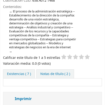
Clasificación CDD:
658.4012 T468
Contenidos:
El proceso de la administración estratégica --
Establecimiento de la dirección de la compañía:
desarrollo de una visión estratégica,
determinación de objetivos y creación de una
estrategia -- Análisis industrial y competitivo --
Evaluación de los recursos y la capacidades
competitivas de la compañía -- Estrategia y
ventaja competitiva -- Estrategias para competir
en mercados globalizados -- Modelos y
estrategias de negocios en la era de internet
Valoración
Calificar este título de 1 a 5 estrellas
Valoración media: 0.0 (0 votos)
Existencias
( 7 )
Notas de título ( 2 )
Imprimir