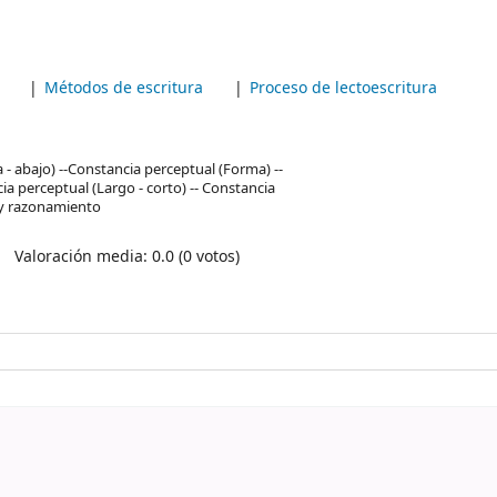
Métodos de escritura
Proceso de lectoescritura
 - abajo) --Constancia perceptual (Forma) --
cia perceptual (Largo - corto) -- Constancia
o y razonamiento
Valoración media: 0.0 (0 votos)