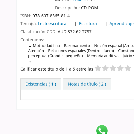
Descripción:
CD-ROM
ISBN:
978-607-8365-81-4
Tema(s):
Lectoescritura
Escritura
Aprendizaje
Clasificación CDD:
AUD 372.62 T787
Contenidos:
Motricidad fina -- Razonamiento -- Noción espacial (Arriba
Atención -- Relaciones espaciales (Dentro - fuera) -- Constan
perceptual (Grande - pequeño) -- Memoria auditiva -- Juici
Valoración
Calificar este título de 1 a 5 estrellas
Existencias
( 1 )
Notas de título ( 2 )