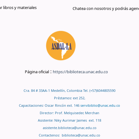
libros y materiales
Chatea con nosotros y podrás agend
:
Página oficial
https://biblioteca.unac.edu.co
Cra. 84 # 33AA-1 Medellín, Colombia Tel. (+57)6044805590
Préstamos: ext 252,
Capacitaciones: Oscar Rincón ext. 146
servibiblio@unac.edu.co
Director: Prof. Melquisedec Merchan
Asistente: Niky Aurimar Jaimes ext. 118
asistente.biblioteca@unac.edu.co
Contactenos:
biblioteca@unac.edu.co