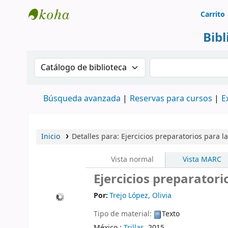
Carrito
Biblioteca Rafael Escandón Hernández
Bib
Buscar en el catálogo por:
Buscar en el cat
Búsqueda avanzada
Reservas para cursos
E
Inicio
Detalles para:
Ejercicios preparatorios para la
Vista normal
Vista MARC
Ejercicios preparatorio
Por:
Trejo López, Olivia
Tipo de material:
Texto
México :
Trillas,
2015