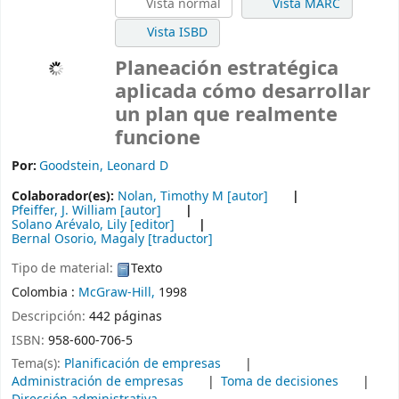
Vista normal
Vista MARC
Vista ISBD
Planeación estratégica
aplicada cómo desarrollar
un plan que realmente
funcione
Por:
Goodstein, Leonard D
Colaborador(es):
Nolan, Timothy M
[autor]
Pfeiffer, J. William
[autor]
Solano Arévalo, Lily
[editor]
Bernal Osorio, Magaly
[traductor]
Tipo de material:
Texto
Colombia :
McGraw-Hill,
1998
Descripción:
442 páginas
ISBN:
958-600-706-5
Tema(s):
Planificación de empresas
Administración de empresas
Toma de decisiones