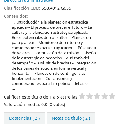
Dirección administrativa
Clasificación CDD:
658.4012 G655
Contenidos:
Introducción a la planeación estratégica
aplicada -- El proceso de prever el futuro -- La
cultura y la planeación estratégica aplicada --
Roles potenciales del consultor -- Planeación
para planear -- Monitoreo del entorno y
consideraciones para su aplicación -- Búsqueda
de valores -- Formulación de la misión -- Diseño
de la estrategia de negocios -- Auditoría del
desempeño -- Análisis de brechas -- Integración
de los panes de acción, en forma vertical y
horizontal -- Planeación de contingencias --
Implementación -- Conclusiones y
consideraciones para la repetición del ciclo
Valoración
Calificar este título de 1 a 5 estrellas
Valoración media: 0.0 (0 votos)
Existencias
( 2 )
Notas de título ( 2 )