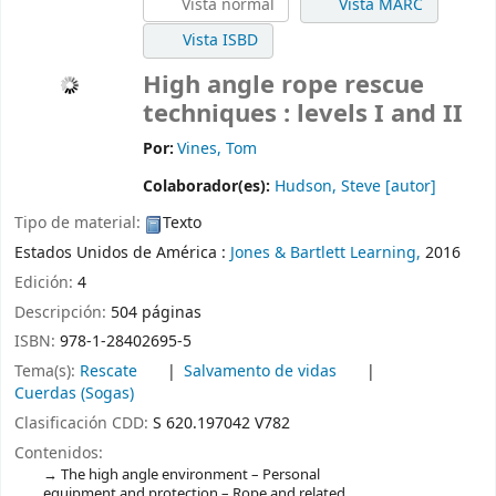
Vista normal
Vista MARC
Vista ISBD
High angle rope rescue
techniques : levels I and II
Por:
Vines, Tom
Colaborador(es):
Hudson, Steve
[autor]
Tipo de material:
Texto
Estados Unidos de América :
Jones & Bartlett Learning,
2016
Edición:
4
Descripción:
504 páginas
ISBN:
978-1-28402695-5
Tema(s):
Rescate
Salvamento de vidas
Cuerdas (Sogas)
Clasificación CDD:
S 620.197042 V782
Contenidos:
The high angle environment – Personal
equipment and protection – Rope and related