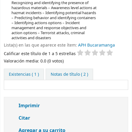
Recognizing and identifying the presence of
hazardous materials – Awareness level actions at
hazmat incidents – Identifying potential hazards
– Predicting behavior and identifying containers
– Identifying actions options – Incident
management and response objectives and
action options – Terrorist attacks, criminal
activities and disasters
Lista(s) en las que aparece este ítem:
APH Bucaramanga
Valoración
Calificar este título de 1 a 5 estrellas
Valoración media: 0.0 (0 votos)
Existencias
( 1 )
Notas de título ( 2 )
Imprimir
Citar
Agregar a su carrito