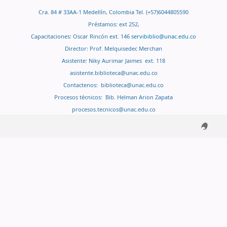
Cra. 84 # 33AA-1 Medellín, Colombia Tel. (+57)6044805590
Préstamos: ext 252,
Capacitaciones: Oscar Rincón ext. 146
servibiblio@unac.edu.co
Director: Prof. Melquisedec Merchan
Asistente: Niky Aurimar Jaimes ext. 118
asistente.biblioteca@unac.edu.co
Contactenos:
biblioteca@unac.edu.co
Procesos técnicos: Bib. Helman Arion Zapata
procesos.tecnicos@unac.edu.co