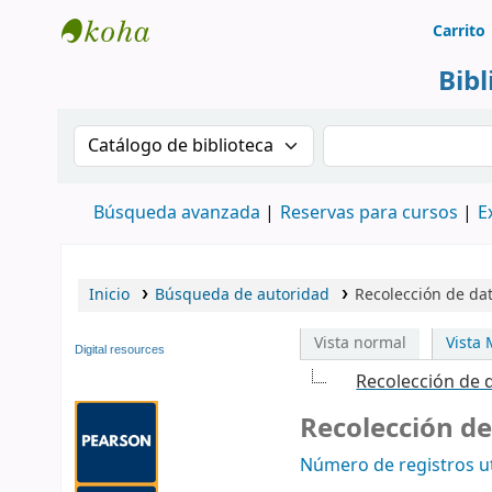
Carrito
Biblioteca Rafael Escandón Hernández
Bib
Buscar en el catálogo por:
Buscar en el cat
Búsqueda avanzada
Reservas para cursos
E
Inicio
Búsqueda de autoridad
Recolección de dat
Vista normal
Vista
Digital resources
Recolección de 
Recolección de
Número de registros ut