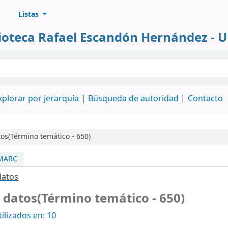
Listas
lioteca Rafael Escandón Hernández - 
álogo
xplorar por jerarquía
Búsqueda de autoridad
Contacto
os(Término temático - 650)
 MARC
datos
 datos(Término temático - 650)
ilizados en: 10