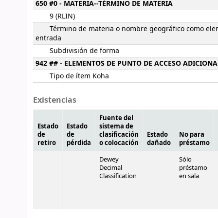
650 #0 - MATERIA--TÉRMINO DE MATERIA
9 (RLIN)
Término de materia o nombre geográfico como ele
entrada
Subdivisión de forma
942 ## - ELEMENTOS DE PUNTO DE ACCESO ADICIONA
Tipo de ítem Koha
Existencias
Fuente del
Estado
Estado
sistema de
de
de
clasificación
Estado
No para
retiro
pérdida
o colocación
dañado
préstamo
Dewey
Sólo
Decimal
préstamo
Classification
en sala