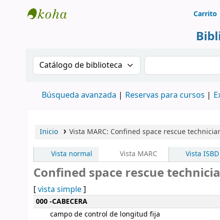
Carrito
Biblioteca Rafael Escandón Hernández
Bib
Buscar en el catálogo por:
Buscar en el cat
Búsqueda avanzada
Reservas para cursos
E
Inicio
Vista MARC: Confined space rescue technician
Vista normal
Vista MARC
Vista ISBD
Confined space rescue technician
[
vista simple
]
Detalles MARC
000 -CABECERA
campo de control de longitud fija