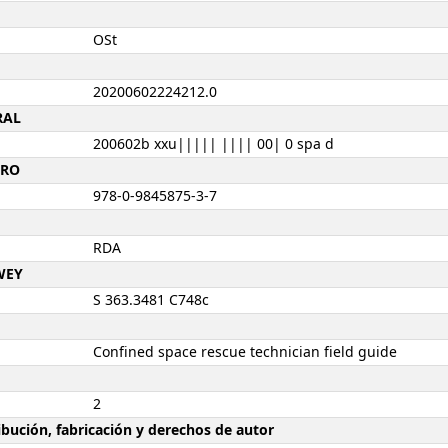
OSt
20200602224212.0
RAL
200602b xxu||||| |||| 00| 0 spa d
BRO
978-0-9845875-3-7
RDA
WEY
S 363.3481 C748c
Confined space rescue technician field guide
2
ribución, fabricación y derechos de autor