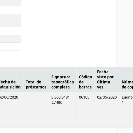
Fecha
Signatura
Código
visto por
Fecha de
Total de
topográfica
de
última
Núme
adquisición
préstamos
completa
barras
vez
de co
02/06/2020
S 363.3481
06165
02/06/2020
Ejemp
C748c
1